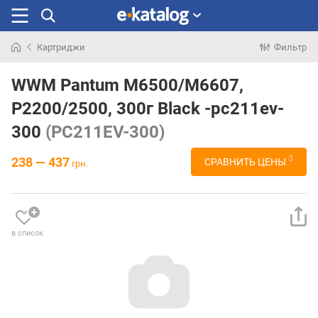
Картриджи
Фильтр
Искали
раньше
WWM Pantum M6500/M6607,
P2200/2500, 300г Black -pc211ev-
300
(PC211EV-300)
3
238 — 437
СРАВНИТЬ ЦЕНЫ
грн.
в список