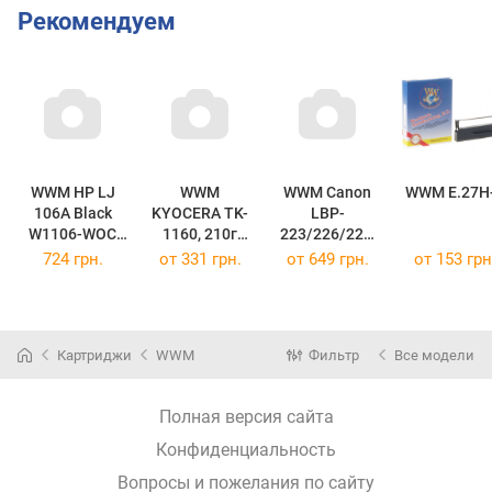
Рекомендуем
WWM HP LJ
WWM
WWM Canon
WWM E.27H
106A Black
KYOCERA TK-
LBP-
W1106-WOC
1160, 210г
223/226/228,
(W1106-WOC)
Black +chip tc-
MF-443/445
724 грн.
от
331 грн.
от
649 грн.
от
153 грн
tk-1160-210
canon-057
(TC-TK-1160-
(Canon-057)
210)
Картриджи
WWM
Фильтр
Все модели
Полная версия сайта
Конфиденциальность
Вопросы и пожелания по сайту