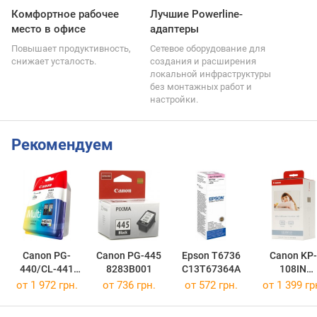
Комфортное рабочее
Лучшие Powerline-
место в офисе
адаптеры
Повышает продуктивность,
Сетевое оборудование для
снижает усталость.
создания и расширения
локальной инфраструктуры
без монтажных работ и
настройки.
Рекомендуем
Canon PG-
Canon PG-445
Epson T6736
Canon KP-
440/CL-441
8283B001
C13T67364A
108IN
MULTI
3115B001
от 1 972 грн.
от 736 грн.
от 572 грн.
от 1 399 гр
5219B005