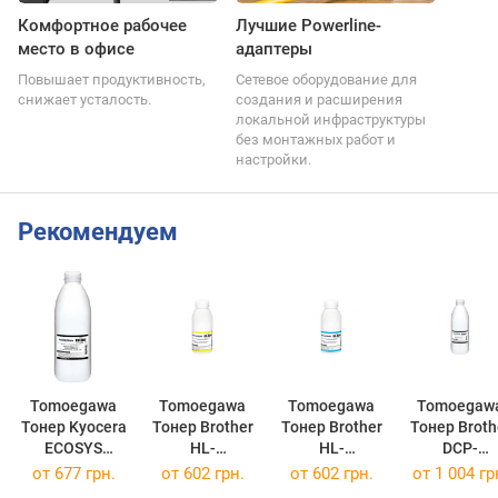
Комфортное рабочее
Лучшие Powerline-
место в офисе
адаптеры
Повышает продуктивность,
Сетевое оборудование для
снижает усталость.
создания и расширения
локальной инфраструктуры
без монтажных работ и
настройки.
Рекомендуем
Tomoegawa
Tomoegawa
Tomoegawa
Tomoegaw
Тонер Kyocera
Тонер Brother
Тонер Brother
Тонер Broth
ECOSYS
HL-
HL-
DCP-
M3040/M3540/
4070/L8260/L8
4070/L8260/L8
L2520/L256
от
677 грн.
от
602 грн.
от
602 грн.
от
1 004 гр
P3045 500г
360, MFC-
360, MFC-
MFC-L2740