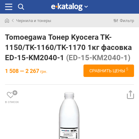
Чернила и тонеры
Фильтр
Искали
раньше
Tomoegawa Тонер Kyocera TK-
1150/TK-1160/TK-1170 1кг фасовка
ED-15-KM2040-1
(ED-15-KM2040-1)
5
1 508 — 2 267
СРАВНИТЬ ЦЕНЫ
грн.
в список