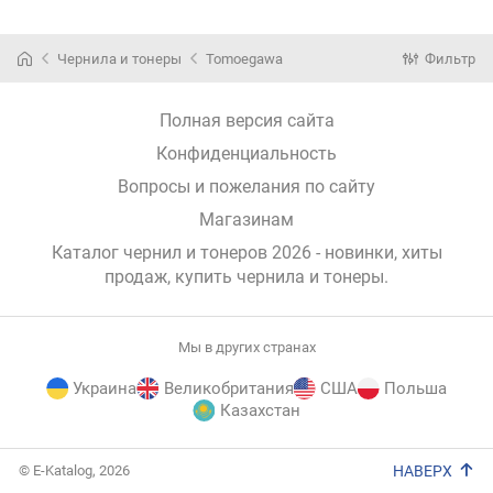
Black фасовка
9440/L8900/L8
9440/L8900/L8
HL-L2360, 8
ED-43-
650, 75г Yellow
650, 75г Cyan
Black BR-08-
KM3040-500
CBR11V2-Y-75
CBR11V2-C-75
800
Чернила и тонеры
Tomoegawa
Фильтр
(ED-43-
(CBR11V2-Y-
(CBR11V2-C-
(BR-08-800
KM3040-500)
75)
75)
Полная версия сайта
Конфиденциальность
Вопросы и пожелания по сайту
Магазинам
Каталог чернил и тонеров 2026 - новинки, хиты
продаж,
купить чернила и тонеры
.
Мы в других странах
Украина
Великобритания
США
Польша
Казахстан
E-
© E-Katalog, 2026
НАВЕРХ
Katalog