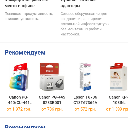
место в офисе
адаптеры
Повышает продуктивность,
Сетевое оборудование для
снижает усталость.
создания и расширения
локальной инфраструктуры
без монтажных работ и
настройки.
Рекомендуем
Canon PG-
Canon PG-445
Epson T6736
Canon KP-
440/CL-441
8283B001
C13T67364A
108IN
MULTI
3115B001
от 1 972 грн.
от 736 грн.
от 572 грн.
от 1 399 гр
5219B005
Рекомендуем