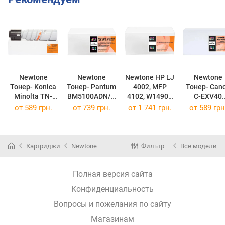
Newtone
Newtone
Newtone HP LJ
Newtone
Тонер- Konica
Тонер- Pantum
4002, MFP
Тонер- Canon
Minolta TN-
BM5100ADN/B
4102, W1490X
C-EXV40
118/119 NT-
M5100ADW,
Black NT-KT-
NTWWMID
от
589 грн.
от
739 грн.
от
1 741 грн.
от
589 грн
TN118
BP5100DN/BP
W1490X
80675
(NT-TN118)
5100DW / TL-
(NT-KT-
(NTWWMID
5120HP Black
W1490X)
80675)
6000ст NT-KT-
Картриджи
Newtone
Фильтр
Все модели
TL-512
(NT-KT-TL-
5120HP)
Полная версия сайта
Конфиденциальность
Вопросы и пожелания по сайту
Магазинам