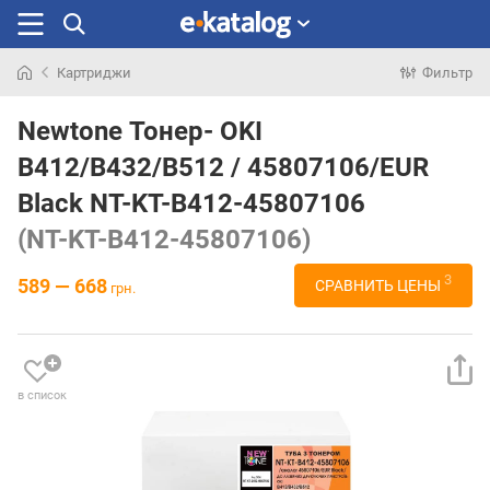
Картриджи
Фильтр
Искали
раньше
Newtone Тонер- OKI
B412/B432/B512 / 45807106/EUR
Black NT-KT-B412-45807106
(NT-KT-B412-45807106)
3
589 — 668
СРАВНИТЬ ЦЕНЫ
грн.
в список