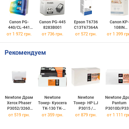
Canon PG-
Canon PG-445
Epson T6736
Canon KP-
440/CL-441
8283B001
C13T67364A
108IN
MULTI
3115B001
от 1 972 грн.
от 736 грн.
от 572 грн.
от 1 399 гр
5219B005
Рекомендуем
Newtone Драм
Newtone
Newtone
Newtone Др
Xerox Phaser
Тонер- Kyocera
Тонер- HP LJ
Pantum
P3052/3260,
TK-130 TK-
P3015 /
P3010D/P33
WC3215/3225,
130N
CE255X Black
D/P3300DN
от
519 грн.
от
359 грн.
от
879 грн.
от
1 111 гр
101R00474
(TK-130N)
12,5K NT-KT-
DL-420P Bla
DRUM NT-DR-
CE255X