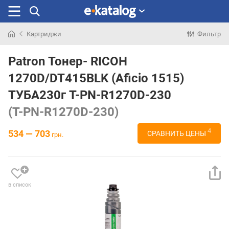
Картриджи
Фильтр
Искали
раньше
Patron Тонер- RICOH
1270D/DT415BLK (Aficio 1515)
ТУБА230г T-PN-R1270D-230
(T-PN-R1270D-230)
4
534 — 703
СРАВНИТЬ ЦЕНЫ
грн.
в список