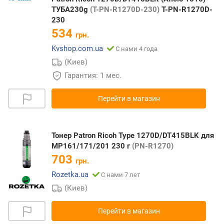
ТУБА230g
(T-PN-R1270D-230)
T-PN-R1270D-
230
534
грн.
Kvshop.com.ua
С нами 4 года
(Киев)
Гарантия: 1 мес.
Перейти в магазин
Тонер Patron Ricoh Type 1270D/DT415BLK для
MP161/171/201 230 г
(PN-R1270)
703
грн.
Rozetka.ua
С нами 7 лет
(Киев)
Перейти в магазин