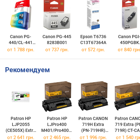
Canon PG-
Canon PG-445
Epson T6736
Canon PGI
440/CL-441
8283B001
C13T67364A
450PGBK
MULTI
6499B001
от 1 788 грн.
от 737 грн.
от 572 грн.
от 840 грн
5219B005
Рекомендуем
Patron HP
Patron HP
Patron CANON
Patron CANON
LJP2055
LJPro400
719H Extra
719 Extra (P
(CE505X) Extra
M401/Pro400M
(PN-719HR)
719R) CT-CAN-
PN-05XR
FP
CT-CAN-719H-
719-PN-R
от
2 641 грн.
от
2 465 грн.
от
1 996 грн.
от
1 540 гр