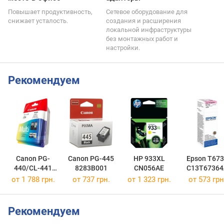
Повышает продуктивность,
Сетевое оборудование для
снижает усталость.
создания и расширения
локальной инфраструктуры
без монтажных работ и
настройки.
Рекомендуем
Canon PG-
Canon PG-445
HP 933XL
Epson T673
440/CL-441
8283B001
CN056AE
C13T67364
MULTI
от 1 788 грн.
от 737 грн.
от 1 323 грн.
от 573 грн
5219B005
Рекомендуем