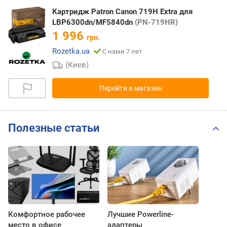
Картридж Patron Canon 719H Extra для
LBP6300dn/MF5840dn
(PN-719HR)
1 996
грн.
Rozetka.ua
С нами 7 лет
(Киев)
Перейти в магазин
Полезные статьи
Комфортное рабочее
Лучшие Powerline-
место в офисе
адаптеры