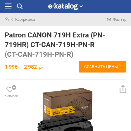
Картриджи
Фильтр
Искали
раньше
Patron CANON 719H Extra (PN-
719HR) CT-CAN-719H-PN-R
(CT-CAN-719H-PN-R)
5
1 996 — 2 982
СРАВНИТЬ ЦЕНЫ
грн.
в список