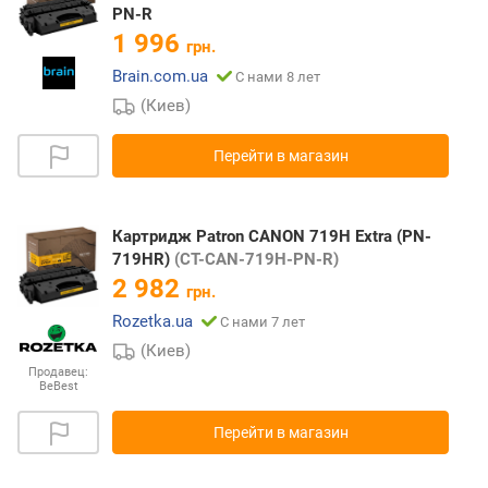
PN-R
1 996
грн.
Brain.com.ua
С нами 8 лет
(Киев)
Перейти в магазин
Картридж Patron CANON 719H Extra (PN-
719HR)
(CT-CAN-719H-PN-R)
2 982
грн.
Rozetka.ua
С нами 7 лет
(Киев)
Продавец:
BeBest
Перейти в магазин