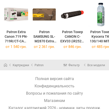
Patron Extra
Patron
Patron Тонер
Patron Тон
Canon 719 PN-
SAMSUNG SL-
CANON C-
Kyocera TK
719R/CT-CAN-
M2870 Extra
EXV33 (iR2520)
130/140 MI
719-PN-R
PN-D115LR
PN-CEXV33
FS-1300 PN-
от
1 540 грн.
от
2 361 грн.
от
846 грн.
от
485 грн
(PN-719R/CT-
(PN-D115LR)
(PN-CEXV33)
TK-130
CAN-719-PN-R)
(PN-TK-130
Картриджи
Patron
Фильтр
Все модели
Полная версия сайта
Конфиденциальность
Вопросы и пожелания по сайту
Магазинам
Каталог картриджей 2026 - новинки, хиты продаж,