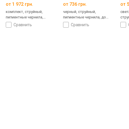
от 1 972 грн.
от 736 грн.
от 5
комплект, струйный,
черный, струйный,
свет
пигментные чернила,
пигментные чернила, до
стру
водорастворимые чернила,
180 страниц
сравнить
сравнить
до 360 страниц