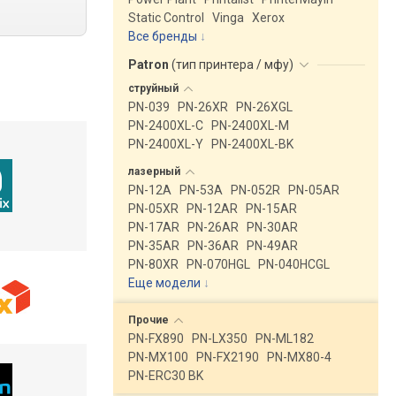
Static Control
Vinga
Xerox
Все бренды
Patron
(
тип принтера / мфу
)
струйный
PN-039
PN-26XR
PN-26XGL
PN-2400XL-C
PN-2400XL-M
PN-2400XL-Y
PN-2400XL-BK
лазерный
PN-12A
PN-53A
PN-052R
PN-05AR
PN-05XR
PN-12AR
PN-15AR
PN-17AR
PN-26AR
PN-30AR
PN-35AR
PN-36AR
PN-49AR
PN-80XR
PN-070HGL
PN-040HCGL
Еще модели
↓
Прочие
PN-FX890
PN-LX350
PN-ML182
PN-MX100
PN-FX2190
PN-MX80-4
PN-ERC30 BK