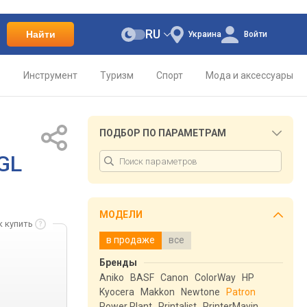
RU
Найти
Украина
Войти
о
Инструмент
Туризм
Спорт
Мода и аксессуары
ПОДБОР ПО ПАРАМЕТРАМ
GL
МОДЕЛИ
к купить
в продаже
все
Бренды
Aniko
BASF
Canon
ColorWay
HP
Kyocera
Makkon
Newtone
Patron
Power Plant
Printalist
PrinterMayin