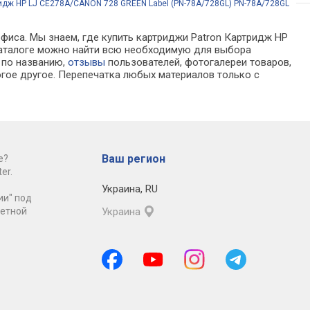
идж HP LJ CE278A/CANON 728 GREEN Label (PN-78A/728GL) PN-78A/728GL
офиса. Мы знаем, где купить картриджи Patron Картридж HP
 каталоге можно найти всю необходимую для выбора
а по названию,
отзывы
пользователей, фотогалереи товаров,
гое другое. Перепечатка любых материалов только с
Ваш регион
е?
er.
Украина
,
RU
ии" под
ретной
Украина