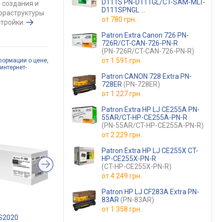
D111S PN-D111GL/CT-SAM-MLT-
 создания и
D111SPNGL
фраструктуры
(PN-D111GL/CT-SAM-MLT-D111SPNGL
от
780 грн.
тройки.
Patron Extra Canon 726 PN-
726R/CT-CAN-726-PN-R
(PN-726R/CT-CAN-726-PN-R)
от
1 591 грн.
формации о цене,
интернет-
Patron CANON 728 Extra PN-
728ER
(PN-728ER)
от
1 227 грн.
Patron Extra HP LJ CE255A PN-
55AR/CT-HP-CE255A-PN-R
(PN-55AR/CT-HP-CE255A-PN-R)
от
2 229 грн.
Patron Extra HP LJ CE255X CT-
HP-CE255X-PN-R
(CT-HP-CE255X-PN-R)
от
4 249 грн.
Patron HP LJ CF283A Extra PN-
83AR
(PN-83AR)
от
1 358 грн.
-S2020
Canon PG-84 8592B001
Printalist PL-T8651