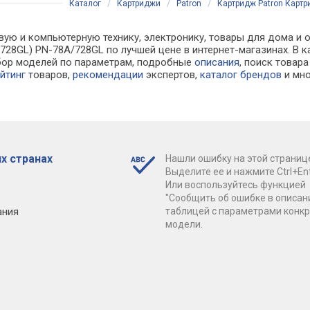
Каталог
/
Картриджи
/
Patron
/
Картридж Patron Картр
вую и компьютерную технику, электронику, товары для дома и 
728GL) PN-78A/728GL по лучшей цене в интернет-магазинах. В
бор моделей по параметрам, подробные
описания
, поиск товар
йтинг
товаров,
рекомендации
экспертов,
каталог брендов
и мно
х странах
Нашли ошибку на этой страниц
Выделите ее и нажмите Ctrl+Ent
Или воспользуйтесь функцией
"Сообщить об ошибке в описан
ания
таблицей с параметрами конк
модели.