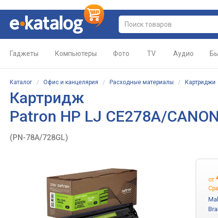
Гаджеты
Компьютеры
Фото
TV
Аудио
Бы
Каталог
/
Офис и канцелярия
/
Расходные материалы
/
Картриджи
Картридж
Patron HP LJ CE278A/CANON
(PN-78A/728GL)
от
Сра
Mal
Bra