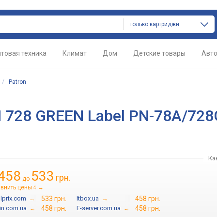
только картриджи
товая техника
Климат
Дом
Детские товары
Авт
/
Patron
 728 GREEN Label PN-78A/728
Ка
458
533
грн.
до
внить цены
→
4
lprix.com
→
533 грн.
Itbox.ua
→
458 грн.
in.com.ua
→
458 грн.
E-server.com.ua
→
458 грн.