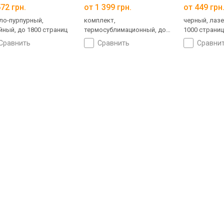
72 грн.
от 1 399 грн.
от 449 грн
ло-пурпурный,
комплект,
черный, лаз
йный, до 1800 страниц
термосублимационный, до
1000 страни
108 страниц
сравнить
сравнить
сравни