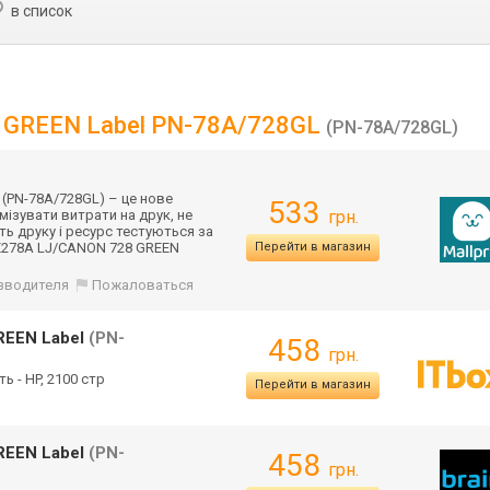
в список
8 GREEN Label PN-78A/728GL
(PN-78A/728GL)
(PN-78A/728GL) – це нове
533
мізувати витрати на друк, не
грн.
сть друку і ресурс тестуються за
E278A LJ/CANON 728 GREEN
Перейти в магазин
изводителя
Пожаловаться
REEN Label
(PN-
458
грн.
ть - HP, 2100 стр
Перейти в магазин
REEN Label
(PN-
458
грн.