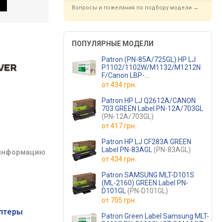
Вопросы и пожелания по подбору модели →
ПОПУЛЯРНЫЕ МОДЕЛИ
Patron (PN-85A/725GL) HP LJ
P1102/1102W/M1132/M1212N
F/Canon LBP-
6000/6020/MF3010 Black Green
от
434 грн.
Lab
(CE285A/Canon 725)
Patron HP LJ Q2612A/CANON
703 GREEN Label PN-12A/703GL
(PN-12A/703GL)
от
417 грн.
Patron HP LJ CF283A GREEN
Label PN-83AGL
(PN-83AGL)
 информацию
от
434 грн.
Patron SAMSUNG MLT-D101S
(ML-2160) GREEN Label PN-
D101GL
(PN-D101GL)
от
705 грн.
аптеры
Patron Green Label Samsung MLT-