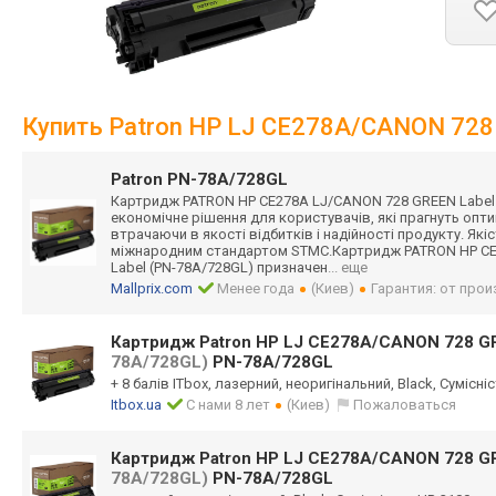
Купить Patron HP LJ CE278A/CANON 72
Patron PN-78A/728GL
Картридж PATRON HP CE278A LJ/CANON 728 GREEN Label 
економічне рішення для користувачів, які прагнуть опти
втрачаючи в якості відбитків і надійності продукту. Які
міжнародним стандартом STMC.Картридж PATRON HP C
Label (PN-78A/728GL) призначен
... еще
Mallprix.com
Менее года
(Киев)
Гарантия: от про
Картридж Patron HP LJ CE278A/CANON 728 G
78A/728GL)
PN-78A/728GL
+ 8 балів ITbox, лазерний, неоригінальний, Black, Сумісніс
Itbox.ua
С нами 8 лет
(Киев)
Пожаловаться
Картридж Patron HP LJ CE278A/CANON 728 G
78A/728GL)
PN-78A/728GL