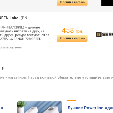
р
Перейти в магазин
REEN Label
(PN-
(PN-78A/728GL) – це нове
458
грн.
мізувати витрати на друк, не
сть друку і ресурс тестуються за
Перейти в магазин
E278A LJ/CANON 728 GREEN
производителя
стр
рнет-магазинов. Перед покупкой
обязательно уточняйте всю
 в
Лучшие Powerline-ад