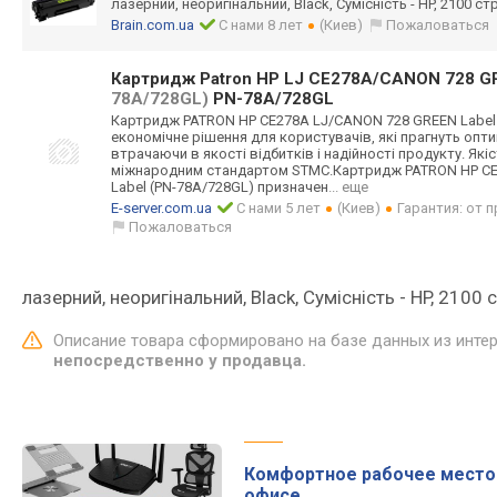
лазерний, неоригінальний, Black, Сумісність - HP, 2100 ст
Brain.com.ua
С нами 8 лет
(Киев)
Пожаловаться
Картридж Patron HP LJ CE278A/CANON 728 G
78A/728GL)
PN-78A/728GL
Картридж PATRON HP CE278A LJ/CANON 728 GREEN Label 
економічне рішення для користувачів, які прагнуть опти
втрачаючи в якості відбитків і надійності продукту. Які
міжнародним стандартом STMC.Картридж PATRON HP C
Label (PN-78A/728GL) призначен
... еще
E-server.com.ua
С нами 5 лет
(Киев)
Гарантия: от 
Пожаловаться
лазерний, неоригінальний, Black, Сумісність - HP, 2100 
Описание товара сформировано на базе данных из инте
непосредственно у продавца.
Комфортное рабочее место
офисе