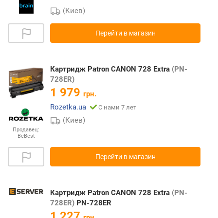
(Киев)
Перейти в магазин
Картридж Patron CANON 728 Extra
(PN-
728ER)
1 979
грн.
Rozetka.ua
С нами 7 лет
(Киев)
Продавец:
BeBest
Перейти в магазин
Картридж Patron CANON 728 Extra
(PN-
728ER)
PN-728ER
1 227
грн.