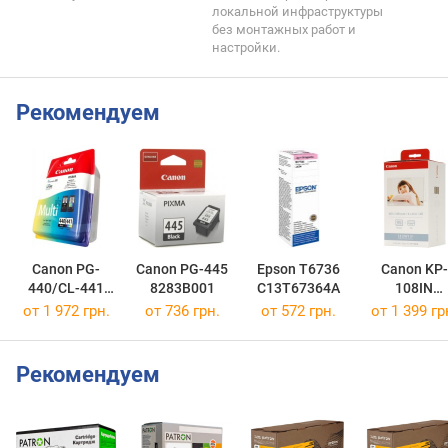
локальной инфраструктуры
без монтажных работ и
настройки.
Рекомендуем
Canon PG-
Canon PG-445
Epson T6736
Canon KP-
440/CL-441
8283B001
C13T67364A
108IN
MULTI
3115B001
от 1 972 грн.
от 736 грн.
от 572 грн.
от 1 399 гр
5219B005
Рекомендуем