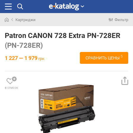
Картриджи
Фильтр
Искали
раньше
Patron CANON 728 Extra PN-728ER
(PN-728ER)
5
1 227 — 1 979
СРАВНИТЬ ЦЕНЫ
грн.
в список