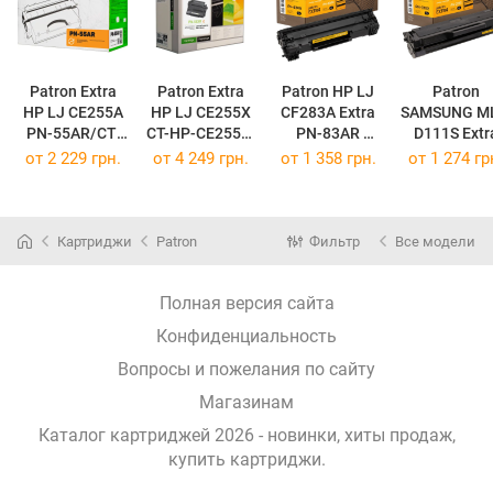
Patron Extra
Patron Extra
Patron HP LJ
Patron
HP LJ CE255A
HP LJ CE255X
CF283A Extra
SAMSUNG ML
PN-55AR/CT-
CT-HP-CE255X-
PN-83AR
D111S Extra
HP-CE255A-
PN-R
(PN-83AR)
(PN-D111R
от
2 229 грн.
от
4 249 грн.
от
1 358 грн.
от
1 274 гр
PN-R
(CT-HP-
PN
(PN-55AR/CT-
CE255X-PN-R)
(SL-M2020
HP-CE255A-
PN-R)
Картриджи
Patron
Фильтр
Все модели
Полная версия сайта
Конфиденциальность
Вопросы и пожелания по сайту
Магазинам
Каталог картриджей 2026 - новинки, хиты продаж,
купить картриджи
.