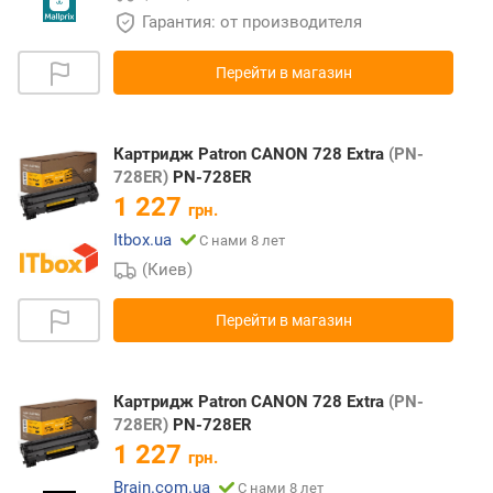
Гарантия: от производителя
Перейти в магазин
Картридж Patron CANON 728 Extra
(PN-
728ER)
PN-728ER
1 227
грн.
Itbox.ua
С нами 8 лет
(Киев)
Перейти в магазин
Картридж Patron CANON 728 Extra
(PN-
728ER)
PN-728ER
1 227
грн.
Brain.com.ua
С нами 8 лет