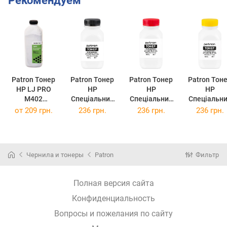
Рекомендуем
Patron Тонер
Patron Тонер
Patron Тонер
Patron Тон
HP LJ PRO
HP
HP
HP
M402
Спеціальний
Спеціальний
Спеціальн
(CF226A)/ENT
HCS-P 80 г
HCS-P 80 г
HCS-P 80 
от
209 грн.
236 грн.
236 грн.
236 грн.
ERPRISE M506
Black
Magenta
Yellow
(CF287A) 290г
(PN-HCS-P-B-
(PN-HCS-P-M-
(PN-HCS-P-
(PN-
080)
080)
080)
HLJPM402-
Чернила и тонеры
Patron
Фильтр
290)
Полная версия сайта
Конфиденциальность
Вопросы и пожелания по сайту