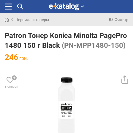
Чернила и тонеры
Фильтр
Искали
раньше
Patron Тонер Konica Minolta PagePro
1480 150 г Black
(PN-MPP1480-150)
246
грн.
в список