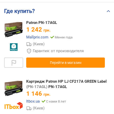
Где купить?
Patron PN-17AGL
1 242
грн.
Mallprix.com
Менее года
(Киев)
Гарантия: от производителя
Перейти в магазин
Картридж Patron HP LJ CF217A GREEN Label
(PN-17AGL)
PN-17AGL
1 146
грн.
Itbox.ua
С нами 8 лет
(Киев)