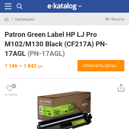
Картриджи
Фильтр
Искали
раньше
Patron Green Label HP LJ Pro
M102/M130 Black (CF217A) PN-
17AGL
(PN-17AGL)
7
1 146 — 1 842
СРАВНИТЬ ЦЕНЫ
грн.
в список