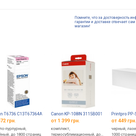
Помните, что за достоверность ин
гарантии и доставке отвечает сам 
магазин!
on T6736 C13T67364A
Canon KP-108IN 3115B001
Printpro PP
72 грн.
от 1 399 грн.
от 449 грн
ло-пурпурный,
комплект,
черный, лаз
йный, до 1800 страниц
термосублимационный, до
1000 страни