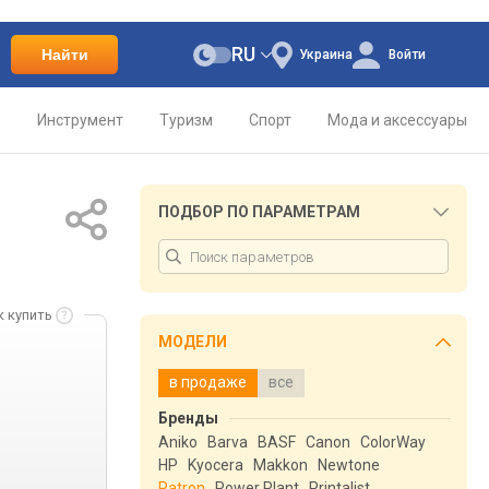
RU
Найти
Украина
Войти
о
Инструмент
Туризм
Спорт
Мода и аксессуары
ПОДБОР ПО ПАРАМЕТРАМ
к купить
МОДЕЛИ
в продаже
все
Бренды
Aniko
Barva
BASF
Canon
ColorWay
HP
Kyocera
Makkon
Newtone
Patron
Power Plant
Printalist