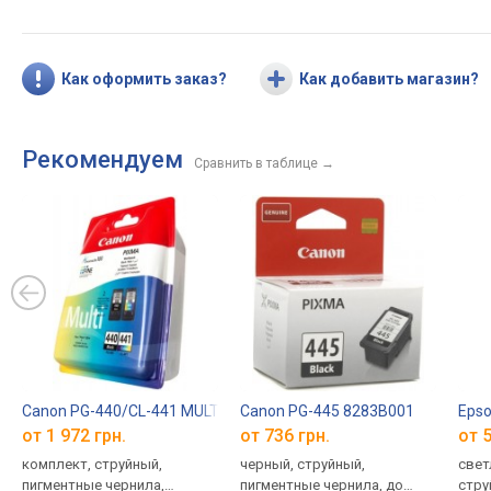
Как оформить заказ?
Как добавить магазин?
Рекомендуем
Сравнить в таблице
→
Canon PG-440/CL-441 MULTI 5219B005
Canon PG-445 8283B001
Eps
от 1 972 грн.
от 736 грн.
от 5
комплект, струйный,
черный, струйный,
свет
пигментные чернила,
пигментные чернила, до
стру