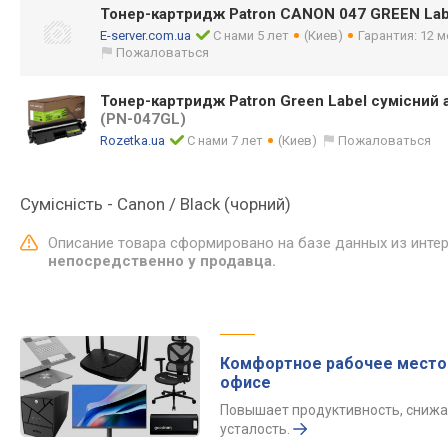
Тонер-картридж Patron CANON 047 GREEN La
E-server.com.ua
С нами 5 лет
(Киев)
Гарантия: 12 
Пожаловаться
Тонер-картридж Patron Green Label сумісний 
(PN-047GL)
Rozetka.ua
С нами 7 лет
(Киев)
Пожаловаться
Сумісність - Canon / Black (чорний)
Описание товара сформировано на базе данных из инте
непосредственно у продавца.
Комфортное рабочее место
офисе
Повышает продуктивность, снижа
усталость.