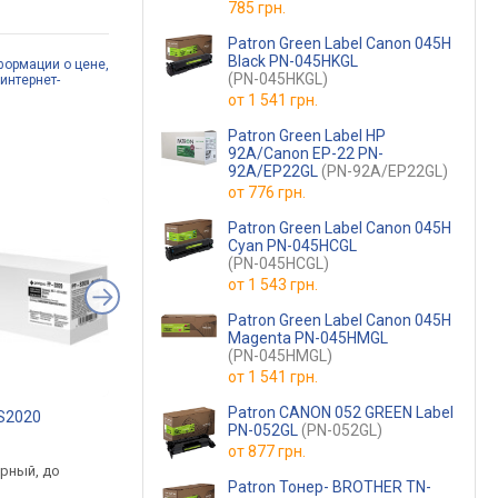
785 грн.
Patron Green Label Canon 045H
Black PN-045HKGL
формации о цене,
(PN-045HKGL)
интернет-
от
1 541 грн.
Patron Green Label HP
92A/Canon EP-22 PN-
92A/EP22GL
(PN-92A/EP22GL)
от
776 грн.
Patron Green Label Canon 045H
Cyan PN-045HCGL
(PN-045HCGL)
от
1 543 грн.
Patron Green Label Canon 045H
Magenta PN-045HMGL
(PN-045HMGL)
от
1 541 грн.
Patron CANON 052 GREEN Label
-S2020
Canon PG-84 8592B001
Printalist PL-T8651
PN-052GL
(PN-052GL)
.
от 994 грн.
от 1 299 грн.
от
877 грн.
ерный, до
черный, струйный,
черный, струйный, д
Patron Тонер- BROTHER TN-
ц
пигментные чернила
10000 страниц