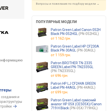
Вопросы и пожелания по подбору модели →
ПОПУЛЯРНЫЕ МОДЕЛИ
Patron Green Label Canon 052H
Black PN-052HGL
(PN-052HGL)
от
1 162 грн.
Patron Green Label HP CF230A
Black PN-30AGL
(PN-30AGL)
от
1 159 грн.
 информацию
Patron BROTHER TN-2335
GREEN Label PN-TN2335GL
(PN-TN2335GL)
от
696 грн.
Patron HP LJ CF244A GREEN
Label PN-44AGL
(PN-44AGL)
аптеры
от
699 грн.
 создания и
Patron Green Label сумісний
фраструктуры
аналог HP 05X (CE505X)/Canon
тройки.
719 H Black
(PN-05X/719HGL)