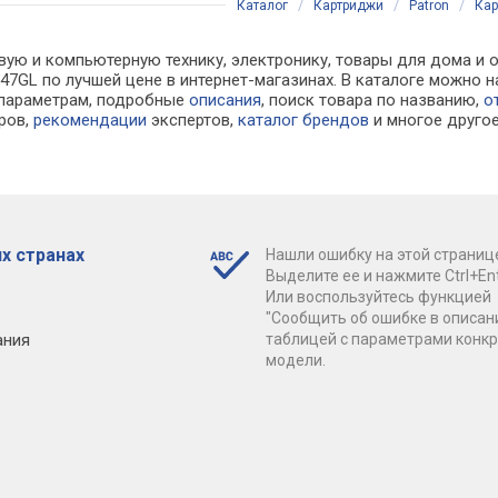
Каталог
/
Картриджи
/
Patron
/
Кар
вую и компьютерную технику, электронику, товары для дома и 
N-047GL по лучшей цене в интернет-магазинах. В каталоге мож
 параметрам, подробные
описания
, поиск товара по названию,
о
ров,
рекомендации
экспертов,
каталог брендов
и многое друго
х странах
Нашли ошибку на этой страниц
Выделите ее и нажмите Ctrl+Ent
Или воспользуйтесь функцией
"Сообщить об ошибке в описан
ания
таблицей с параметрами конк
модели.