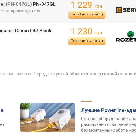
1 229
bel
(PN-047GL)
PN-047GL
грн.
мес. от производителя
Перейти в магазин
1 230
аналог Canon 047 Black
грн.
Перейти в магазин
рнет-магазинов. Перед покупкой
обязательно уточняйте всю
 в
Лучшие Powerline-ад
Сетевое оборудование для
ет
расширения локальной ин
без монтажных работ и нас