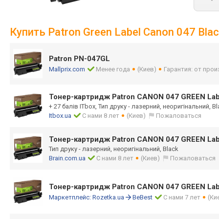
Купить Patron Green Label Canon 047 Bl
Patron PN-047GL
Mallprix.com
Менее года
(Киев)
Гарантия: от про
Тонер-картридж Patron CANON 047 GREEN La
+ 27 балів ITbox, Тип друку - лазерний, неоригінальний, Bl
Itbox.ua
С нами 8 лет
(Киев)
Пожаловаться
Тонер-картридж Patron CANON 047 GREEN La
Тип друку - лазерний, неоригінальний, Black
Brain.com.ua
С нами 8 лет
(Киев)
Пожаловаться
Тонер-картридж Patron CANON 047 GREEN La
Маркетплейс:
Rozetka.ua
BeBest
С нами 7 лет
(Ки