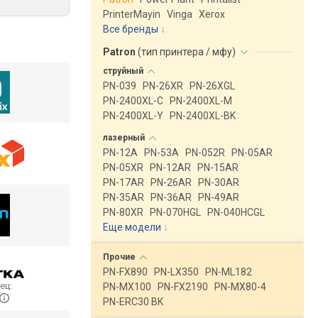
PrinterMayin
Vinga
Xerox
Все бренды
Patron
(
тип принтера / мфу
)
струйный
PN-039
PN-26XR
PN-26XGL
PN-2400XL-C
PN-2400XL-M
PN-2400XL-Y
PN-2400XL-BK
лазерный
PN-12A
PN-53A
PN-052R
PN-05AR
PN-05XR
PN-12AR
PN-15AR
PN-17AR
PN-26AR
PN-30AR
PN-35AR
PN-36AR
PN-49AR
PN-80XR
PN-070HGL
PN-040HCGL
Еще модели
↓
Прочие
PN-FX890
PN-LX350
PN-ML182
ец:
PN-MX100
PN-FX2190
PN-MX80-4
PN-ERC30 BK