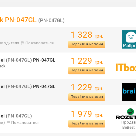
ack PN-047GL
(PN-047GL)
1 328
грн.
изводителя
Пожаловаться
Перейти в магазин
1 229
bel
(PN-047GL)
PN-047GL
грн.
ack
Перейти в магазин
1 229
bel
(PN-047GL)
PN-047GL
грн.
Перейти в магазин
1 979
грн.
bel
(PN-047GL)
Продав
ев)
Пожаловаться
Перейти в магазин
BeBest