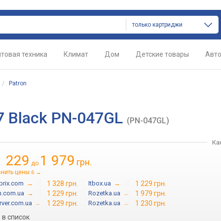
только картриджи
товая техника
Климат
Дом
Детские товары
Авт
/
Patron
47 Black PN-047GL
(PN-047GL)
Ка
1 229
1 979
грн.
до
внить цены
→
6
prix.com
→
1 328 грн.
Itbox.ua
→
1 229 грн.
n.com.ua
→
1 229 грн.
Rozetka.ua
→
1 979 грн.
rver.com.ua
→
1 229 грн.
Rozetka.ua
→
1 230 грн.
в список