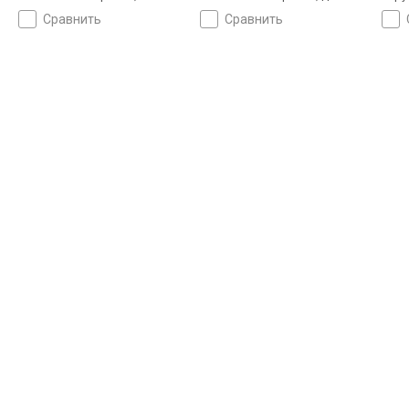
водорастворимые чернила,
180 страниц
сравнить
сравнить
до 360 страниц