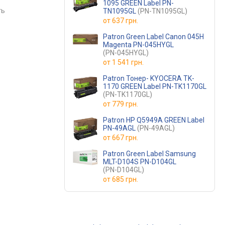
1095 GREEN Label PN-
ть
сравнить
сравнить
TN1095GL
(PN-TN1095GL)
от
637 грн.
Patron Green Label Canon 045H
Magenta PN-045HYGL
(PN-045HYGL)
от
1 541 грн.
Patron Тонер- KYOCERA TK-
1170 GREEN Label PN-TK1170GL
(PN-TK1170GL)
от
779 грн.
Patron HP Q5949A GREEN Label
PN-49AGL
(PN-49AGL)
от
667 грн.
Patron Green Label Samsung
MLT-D104S PN-D104GL
(PN-D104GL)
от
685 грн.