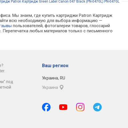
тридж Patron Картридж Green Label Canon 047 Black (PN-047GL) PN-047GL
офиса. Мы знаем, где купить картриджи Patron Картридж
но найти всю необходимую для выбора информацию —
тзывы
пользователей, фотогалереи товаров, глоссарий
е. Перепечатка любых материалов только с письменного
Ваш регион
е?
er.
Украина
,
RU
ии" под
ретной
Украина