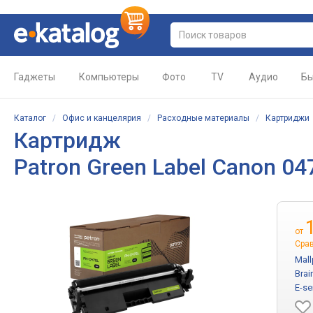
Гаджеты
Компьютеры
Фото
TV
Аудио
Бы
Каталог
/
Офис и канцелярия
/
Расходные материалы
/
Картриджи
Картридж
Patron Green Label Canon 0
от
Сра
Mall
Brai
E-se