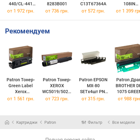
440/CL-441
8283B001
C13T67364A
108IN
MULTI
3115B001
от 1 972 грн.
от 736 грн.
от 572 грн.
от 1 399 гр
5219B005
Рекомендуем
Patron Тонер-
Patron Тонер-
Patron EPSON
Patron Др
Green Label
XEROX
MX-80
BROTHER D
Xerox
WC5019/5021,
SETх4шт PN-
1075 GREE
106R03623
006R01573,
MX80-4
Label PN-
от
1 561 грн.
от
723 грн.
от
315 грн.
от
988 грн
Black PN-
GREEN Label
(PN-MX80-4)
03623GL
PN-01573GL
(PN-
(PN-03623GL)
(PN-01573GL)
DR1075GL
Картриджи
Patron
Фильтр
Все модели
Полная версия сайта