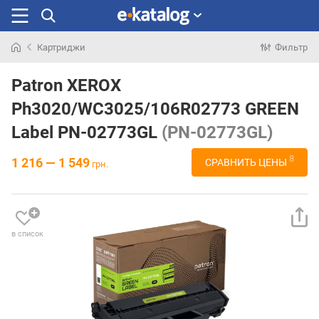
Картриджи
Фильтр
Искали
раньше
Patron XEROX
Ph3020/WC3025/106R02773 GREEN
Label PN-02773GL
(PN-02773GL)
8
1 216 — 1 549
СРАВНИТЬ ЦЕНЫ
грн.
в список