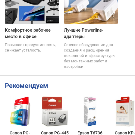
Комфортное рабочее
Лучшие Powerline-
место в офисе
адаптеры
Повышает продуктивность,
Сетевое оборудование для
снижает усталость.
создания и расширения
локальной инфраструктуры
без монтажных работ и
настройки.
Рекомендуем
Canon PG-
Canon PG-445
Epson T6736
Canon KP-