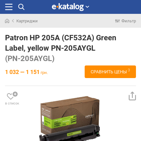
Картриджи
Фильтр
Искали
раньше
Patron HP 205A (CF532A) Green
Label, yellow PN-205AYGL
(PN-205AYGL)
3
1 032 — 1 151
СРАВНИТЬ ЦЕНЫ
грн.
в список