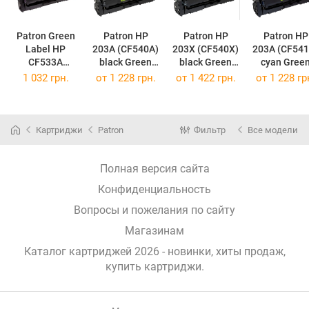
Patron Green
Patron HP
Patron HP
Patron HP
Label HP
203A (CF540A)
203X (CF540X)
203A (CF541
CF533A
black Green
black Green
cyan Gree
Magenta PN-
Label PN-
Label PN-
Label PN-
1 032 грн.
от
1 228 грн.
от
1 422 грн.
от
1 228 гр
205AMGL
203AKGL
203XKGL
203ACGL
(PN-205AMGL)
(PN-203AKGL)
(PN-203XKGL)
(PN-203ACG
Картриджи
Patron
Фильтр
Все модели
Полная версия сайта
Конфиденциальность
Вопросы и пожелания по сайту
Магазинам
Каталог картриджей 2026 - новинки, хиты продаж,
купить картриджи
.