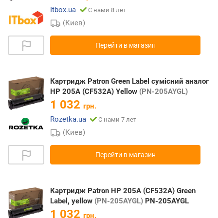
Itbox.ua
С нами 8 лет
(Киев)
Перейти в магазин
Картридж Patron Green Label сумісний аналог
HP 205A (CF532A) Yellow
(PN-205AYGL)
1 032
грн.
Rozetka.ua
С нами 7 лет
(Киев)
Перейти в магазин
Картридж Patron HP 205A (CF532A) Green
Label, yellow
(PN-205AYGL)
PN-205AYGL
1 032
грн.