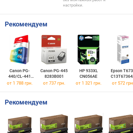
настройки.
Рекомендуем
Canon PG-
Canon PG-445
HP 933XL
Epson T673
440/CL-441
8283B001
CN056AE
C13T67364
MULTI
от 1 788 грн.
от 737 грн.
от 1 321 грн.
от 572 грн
5219B005
Рекомендуем