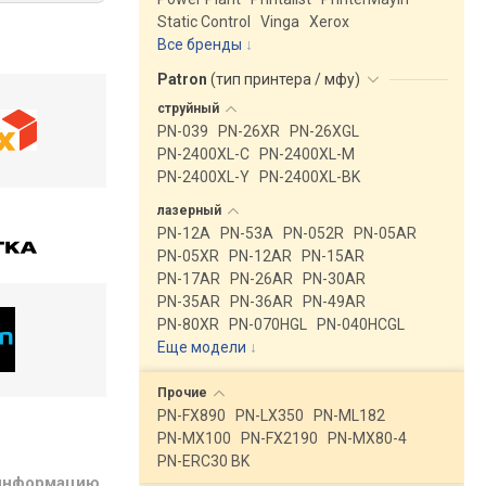
Static Control
Vinga
Xerox
Все бренды
Patron
(
тип принтера / мфу
)
струйный
PN-039
PN-26XR
PN-26XGL
PN-2400XL-C
PN-2400XL-M
PN-2400XL-Y
PN-2400XL-BK
лазерный
PN-12A
PN-53A
PN-052R
PN-05AR
PN-05XR
PN-12AR
PN-15AR
PN-17AR
PN-26AR
PN-30AR
PN-35AR
PN-36AR
PN-49AR
PN-80XR
PN-070HGL
PN-040HCGL
Еще модели
↓
Прочие
PN-FX890
PN-LX350
PN-ML182
PN-MX100
PN-FX2190
PN-MX80-4
PN-ERC30 BK
 информацию