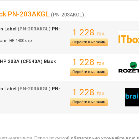
lack PN-203AKGL
(PN-203AKGL)
en Label
(PN-203AKGL)
PN-
1 228
грн.
сть - HP, 1400 стр
Перейти в магазин
1 228
 HP 203A (CF540A) Black
грн.
Перейти в магазин
en Label
(PN-203AKGL)
PN-
1 228
грн.
р
Перейти в магазин
рнет-магазинов. Перед покупкой
обязательно уточняйте всю