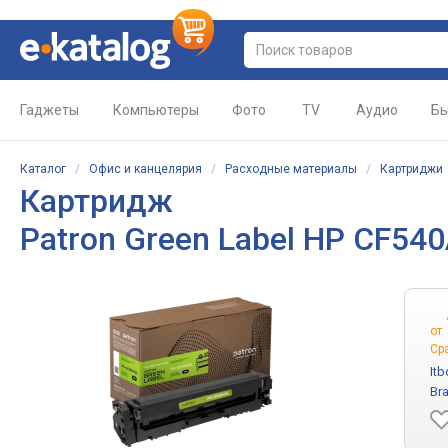
Гаджеты
Компьютеры
Фото
TV
Аудио
Бы
Каталог
/
Офис и канцелярия
/
Расходные материалы
/
Картриджи
Картридж
Patron Green Label HP CF54
от
Ср
Itb
Br