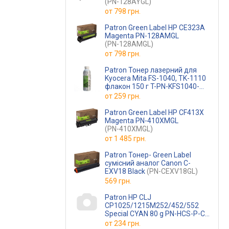
(PN-128AYGL)
от
798 грн.
Patron Green Label HP CE323A
Magenta PN-128AMGL
(PN-128AMGL)
от
798 грн.
Patron Тонер лазерний для
Kyocera Mita FS-1040, TK-1110
флакон 150 г T-PN-KFS1040-
150
(T-PN-KFS1040-150)
от
259 грн.
Patron Green Label HP CF413X
Magenta PN-410XMGL
(PN-410XMGL)
от
1 485 грн.
Patron Тонер- Green Label
сумісний аналог Canon C-
EXV18 Black
(PN-CEXV18GL)
569 грн.
Patron HP CLJ
CP1025/1215M252/452/552
Special CYAN 80 g PN-HCS-P-C-
080
(PN-HCS-P-C-080)
от
234 грн.