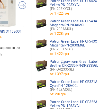
Patron Green Label HP CF542X
Yellow PN-203XYGL
(PN-203XYGL)
от
1 422 грн.
Patron Green Label HP CF543A
Magenta PN-203AMGL
(PN-203AMGL)
08IN 3115B001
Printpro PP-S2020
Canon PG-84 8592B
от
1 228 грн.
н.
от 449 грн.
от 892 грн.
Patron Green Label HP CF543X
черный, лазерный, до
черный, струйный,
Magenta PN-203XMGL
ационный, до
1000 страниц
пигментные чернила
(PN-203XMGL)
от
1 422 грн.
ть
сравнить
сравнить
Patron Драм-юніт Green Label
Brother DR-2335 PN-DR2335GL
(PN-DR2335GL)
от
1 397 грн.
Patron Green Label HP CE321A
Cyan PN-128ACGL
(PN-128ACGL)
от
798 грн.
Patron Green Label HP CE322A
Yellow PN-128AYGL