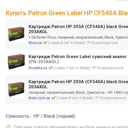
Купить Patron Green Label HP CF540A B
Картридж Patron HP 203A (CF540A) black Gre
203AKGL
+ 28 балів ITbox, лазерний, неоригінальний, Black, Сумісні
Itbox.ua
С нами 8 лет
(Киев)
Пожаловаться
Картридж Patron Green Label сумісний аналог
(PN-203AKGL)
Rozetka.ua
С нами 7 лет
(Киев)
Пожаловаться
Картридж Patron HP 203A (CF540A) black Gre
203AKGL
лазерний, неоригінальний, Black, Сумісність - HP, 1400 ст
Brain.com.ua
С нами 8 лет
(Киев)
Пожаловаться
Сумісність - HP / Black (чорний)
Описание товара сформировано на базе данных из инте