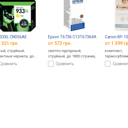
933XL CN056AE
Epson T6736 C13T67364A
Canon KP-1
 321 грн.
от 572 грн.
от 1 399 гр
ый, струйный,
светло-пурпурный,
комплект,
ентные чернила, до
струйный, до 1800 страниц
термосублим
страниц, объем: 9 мл
108 страниц
сравнить
сравнить
сравни