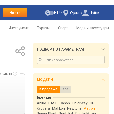
RU
Найти
Украина
Войти
о
Инструмент
Туризм
Спорт
Мода и аксессуары
ПОДБОР ПО ПАРАМЕТРАМ
к купить
МОДЕЛИ
в продаже
все
Бренды
Aniko
BASF
Canon
ColorWay
HP
Kyocera
Makkon
Newtone
Patron
Power Plant
Printalist
PrinterMayin