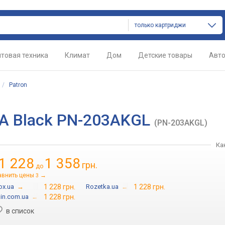
только картриджи
товая техника
Климат
Дом
Детские товары
Авт
/
Patron
0A Black PN-203AKGL
(PN-203AKGL)
Ка
1 228
1 358
грн.
до
авнить цены
→
3
ox.ua
→
1 228 грн.
Rozetka.ua
→
1 228 грн.
ain.com.ua
→
1 228 грн.
в список