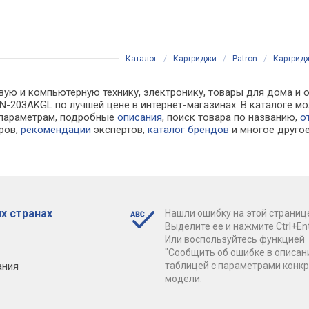
Каталог
/
Картриджи
/
Patron
/
Картридж
вую и компьютерную технику, электронику, товары для дома и 
 PN-203AKGL по лучшей цене в интернет-магазинах. В каталог
 параметрам, подробные
описания
, поиск товара по названию,
о
ров,
рекомендации
экспертов,
каталог брендов
и многое друго
х странах
Нашли ошибку на этой страниц
Выделите ее и нажмите Ctrl+Ent
Или воспользуйтесь функцией
"Сообщить об ошибке в описан
ания
таблицей с параметрами конк
модели.