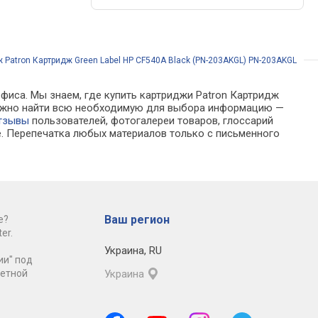
 Patron Картридж Green Label HP CF540A Black (PN-203AKGL) PN-203AKGL
офиса. Мы знаем, где купить картриджи Patron Картридж
е можно найти всю необходимую для выбора информацию —
тзывы
пользователей, фотогалереи товаров, глоссарий
е. Перепечатка любых материалов только с письменного
Ваш регион
е?
er.
Украина
,
RU
ии" под
ретной
Украина