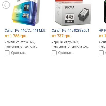
Canon PG-440/CL-441 MULTI 5219B005
Canon PG-445 8283B001
HP 
от 1 788 грн.
от 737 грн.
от 1
комплект, струйный,
черный, струйный,
желт
пигментные чернила,
пигментные чернила, до
пигм
водорастворимые чернила,
180 страниц
825 
сравнить
сравнить
до 360 страниц