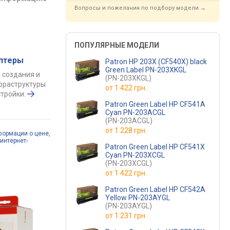
Вопросы и пожелания по подбору модели →
ПОПУЛЯРНЫЕ МОДЕЛИ
аптеры
Patron HP 203X (CF540X) black
Green Label PN-203XKGL
 создания и
(PN-203XKGL)
фраструктуры
от
1 422 грн.
тройки.
Patron Green Label HP CF541A
Cyan PN-203ACGL
(PN-203ACGL)
от
1 228 грн.
формации о цене,
интернет-
Patron Green Label HP CF541X
Cyan PN-203XCGL
(PN-203XCGL)
от
1 422 грн.
Patron Green Label HP CF542A
Yellow PN-203AYGL
(PN-203AYGL)
от
1 231 грн.