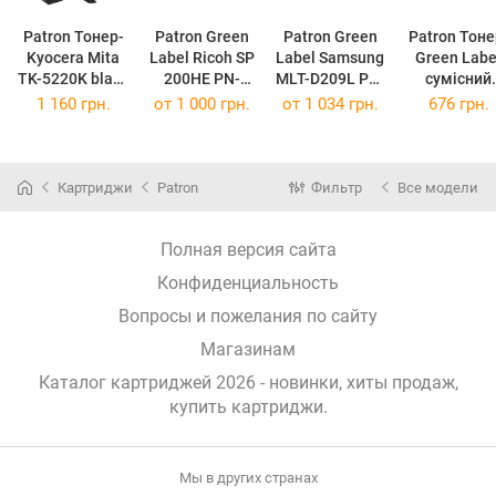
Patron Тонер-
Patron Green
Patron Green
Patron Тоне
Kyocera Mita
Label Ricoh SP
Label Samsung
Green Labe
TK-5220K black
200HE PN-
MLT-D209L PN-
сумісний
Green Label
SP200HEGL
D209LGL
аналог Can
1 160 грн.
от
1 000 грн.
от
1 034 грн.
676 грн.
(PN-
(PN-
(PN-D209LGL)
C-EXV42 Bla
TK5220KGL)
SP200HEGL)
(PN-
CEXV42GL
Картриджи
Patron
Фильтр
Все модели
Полная версия сайта
Конфиденциальность
Вопросы и пожелания по сайту
Магазинам
Каталог картриджей 2026 - новинки, хиты продаж,
купить картриджи
.
Мы в других странах