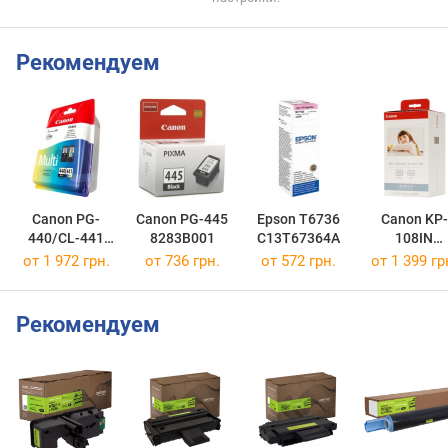
Рекомендуем
Canon PG-
Canon PG-445
Epson T6736
Canon KP-
440/CL-441
8283B001
C13T67364A
108IN
MULTI
3115B001
от 1 972 грн.
от 736 грн.
от 572 грн.
от 1 399 гр
5219B005
Рекомендуем