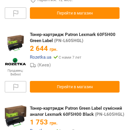
Перейти в магазин
Тонер-картридж Patron Lexmark 60F5H00
Green Label
(PN-L605HGL)
2 644
грн.
Rozetka.ua
С нами 7 лет
(Киев)
Продавец:
BeBest
Перейти в магазин
Тонер-картридж Patron Green Label сумісний
аналог Lexmark 60F5H00 Black
(PN-L605HGL)
1 753
грн.