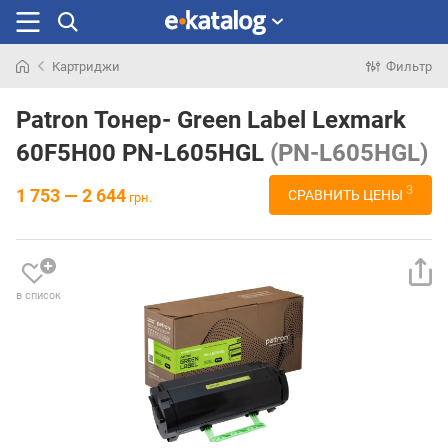
Картриджи
Фильтр
Искали
раньше
Patron Тонер- Green Label Lexmark
60F5H00 PN-L605HGL
(PN-L605HGL)
3
1 753 — 2 644
СРАВНИТЬ ЦЕНЫ
грн.
в список