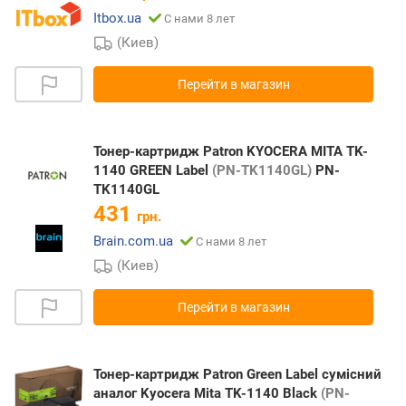
Itbox.ua
С нами 8 лет
(Киев)
Перейти в магазин
Тонер-картридж Patron KYOCERA MITA TK-
1140 GREEN Label
(PN-TK1140GL)
PN-
TK1140GL
431
грн.
Brain.com.ua
С нами 8 лет
(Киев)
Перейти в магазин
Тонер-картридж Patron Green Label сумісний
аналог Kyocera Mita TK-1140 Black
(PN-