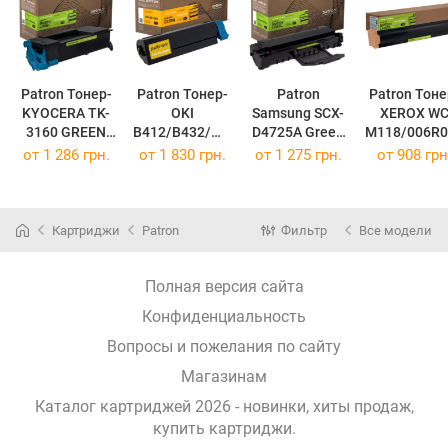
Patron Тонер-
Patron Тонер-
Patron
Patron Тоне
KYOCERA TK-
OKI
Samsung SCX-
XEROX W
3160 GREEN
B412/B432/MB
D4725A Green
M118/006R0
Label PN-
472/MB492/M
Label (PN-
79 GREEN
от
1 286 грн.
от
1 830 грн.
от
1 275 грн.
от
908 грн
TK3160GL
B562,
D4725GL) PN-
Label PN-
(PN-
45807120 Extra
D4725GL
01179GL
TK3160GL)
PN-B432R
(SCX-4725FN)
(PN-01179G
(PN-B432R)
Картриджи
Patron
Фильтр
Все модели
Полная версия сайта
Конфиденциальность
Вопросы и пожелания по сайту
Магазинам
Каталог картриджей 2026 - новинки, хиты продаж,
купить картриджи
.