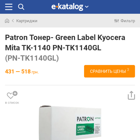
Картриджи
Фильтр
Искали
раньше
Patron Тонер- Green Label Kyocera
Mita TK-1140 PN-TK1140GL
(PN-TK1140GL)
3
431 — 518
СРАВНИТЬ ЦЕНЫ
грн.
в список