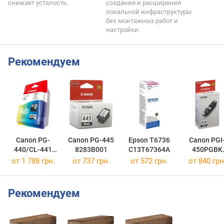
снижает усталость.
создания и расширения
локальной инфраструктуры
без монтажных работ и
настройки.
Рекомендуем
Canon PG-
Canon PG-445
Epson T6736
Canon PGI
440/CL-441
8283B001
C13T67364A
450PGBK
MULTI
6499B001
от 1 788 грн.
от 737 грн.
от 572 грн.
от 840 грн
5219B005
Рекомендуем