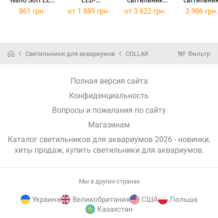
Світильник з
світильник
Collar Slim 90
Collar Slim 75
861 грн.
от
1 889 грн.
от
3 622 грн.
3 986 грн.
гнучким
AquaLighter
см 5000-6500
см 5000-65
корпусом для
Slim 30 см
K 3030 Лм 21
K 2525 Лм 1
прісноводних
Вт
(8792)
Вт
(8791)
акваріумів
Светильники для аквариумов
COLLAR
Фильтр
жовтий
Полная версия сайта
Конфиденциальность
Вопросы и пожелания по сайту
Магазинам
Каталог светильников для аквариумов 2026 - новинки,
хиты продаж,
купить светильники для аквариумов
.
Мы в других странах
Украина
Великобритания
США
Польша
Казахстан