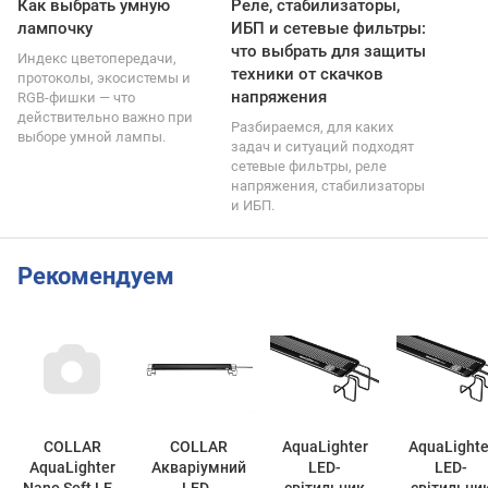
Как выбрать умную
Реле, стабилизаторы,
лампочку
ИБП и сетевые фильтры:
что выбрать для защиты
Индекс цветопередачи,
техники от скачков
протоколы, экосистемы и
напряжения
RGB-фишки — что
действительно важно при
Разбираемся, для каких
выборе умной лампы.
задач и ситуаций подходят
сетевые фильтры, реле
напряжения, стабилизаторы
и ИБП.
Рекомендуем
COLLAR
COLLAR
AquaLighter
AquaLighte
AquaLighter
Акваріумний
LED-
LED-
Nano Soft LED
LED-
світильник
світильни