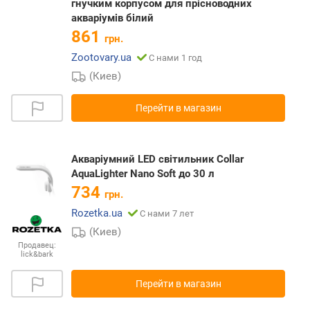
гнучким корпусом для прісноводних
акваріумів білий
861
грн.
Zootovary.ua
С нами 1 год
(Киев)
Перейти в магазин
Акваріумний LED світильник Collar
AquaLighter Nano Soft до 30 л
734
грн.
Rozetka.ua
С нами 7 лет
(Киев)
Продавец:
lick&bark
Перейти в магазин