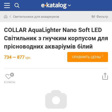
Светильники для аквариумов
Фильтр
Искали
раньше
COLLAR AquaLighter Nano Soft LED
Світильник з гнучким корпусом для
прісноводних акваріумів білий
3
734 — 877
СРАВНИТЬ ЦЕНЫ
грн.
в список