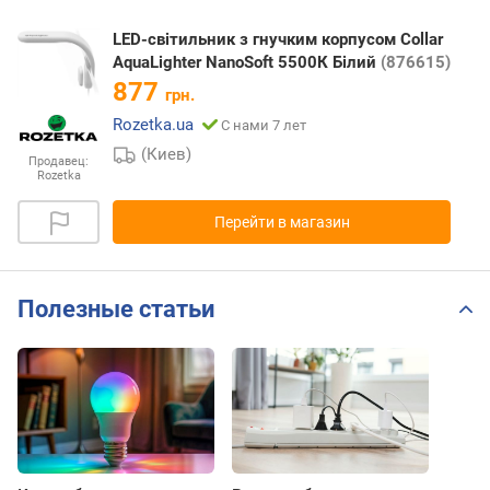
LED-світильник з гнучким корпусом Collar
AquaLighter NanoSoft 5500К Білий
(876615)
877
грн.
Rozetka.ua
С нами 7 лет
(Киев)
Продавец:
Rozetka
Перейти в магазин
Полезные статьи