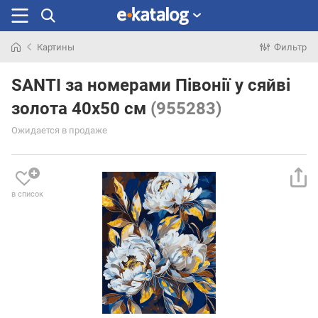
Картины
Фильтр
Искали
раньше
SANTI за номерами Півонії у сяйві
золота 40х50 см
(955283)
Ожидается в продаже
в список