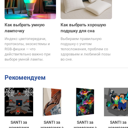
Как выбрать умную
Как выбрать хорошую
лампочку
подушку для сна
Индекс цветопередачи,
Выбираем правильную
протоколы, экосистемы и
подушку с учетом
RGB-фишки — что
телосложения, проблем со
действительно важно при
здоровьем и любимой позы
выборе умной лампы.
во сне.
Рекомендуем
SANTI за
SANTI за
SANTI за
SANTI за
номерами
номерами з
номерами з
номерам