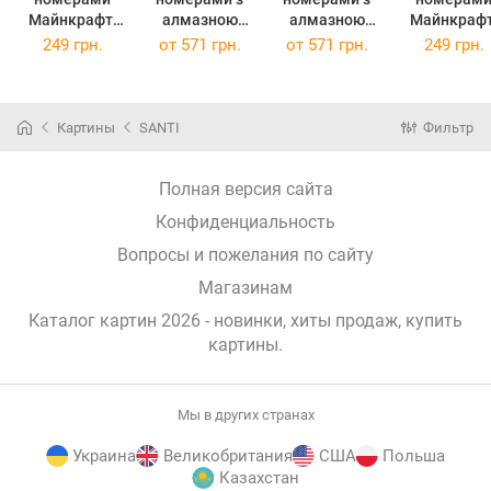
Майнкрафт.
алмазною
алмазною
Майнкрафт
Печера з
мозаїкою
мозаїкою
Стів та Але
249 грн.
от
571 грн.
от
571 грн.
249 грн.
павуками,
Грація,
Космічна
проти
25*25см
40*50см
квітка,
монстрів,
955473
954949
40*50см
25*25см
(955473)
(954949)
954981
955472
Картины
SANTI
Фильтр
(954981)
(955472)
Полная версия сайта
Конфиденциальность
Вопросы и пожелания по сайту
Магазинам
Каталог картин 2026 - новинки, хиты продаж,
купить
картины
.
Мы в других странах
Украина
Великобритания
США
Польша
Казахстан