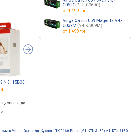
Vinga Canon 069 Cyan V-L-
C069C
(V-L-C069C)
от
1 499 грн.
Vinga Canon 069 Magenta V-L-
C069M
(V-L-C069M)
от
1 499 грн.
08IN 3115B001
Printpro PP-S2020
Canon PG-84 8592B
н.
от 449 грн.
от 892 грн.
черный, лазерный, до
черный, струйный,
ационный, до
1000 страниц
пигментные чернила
ть
сравнить
сравнить
тридж Vinga Картридж Kyocera TK-3160 Black (V-L-KTK-3160) V-L-KTK-3160