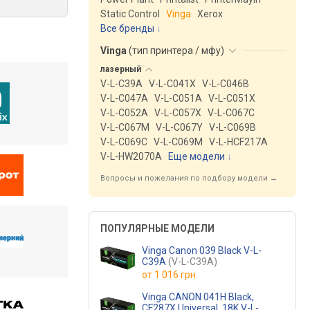
Static Control
Vinga
Xerox
Все бренды
Vinga
(
тип принтера / мфу
)
лазерный
V-L-C39A
V-L-C041X
V-L-C046B
V-L-C047A
V-L-C051A
V-L-C051X
V-L-C052A
V-L-C057X
V-L-C067C
V-L-C067M
V-L-C067Y
V-L-C069B
V-L-C069C
V-L-C069M
V-L-HCF217A
V-L-HW2070A
Еще модели
↓
Вопросы и пожелания по подбору модели →
ПОПУЛЯРНЫЕ МОДЕЛИ
Vinga Canon 039 Black V-L-
C39A
(V-L-C39A)
от
1 016 грн.
Vinga CANON 041H Black,
CF287X Universal, 18K V-L-