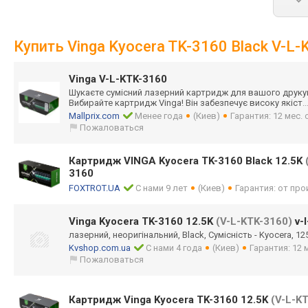
Купить Vinga Kyocera TK-3160 Black V-L
Vinga V-L-KTK-3160
Шукаєте сумісний лазерний картридж для вашого друк
Вибирайте картридж Vinga! Він забезпечує високу якіст
.
Mallprix.com
Менее года
(Киев)
Гарантия: 12 мес.
Пожаловаться
Картридж VINGA Kyocera TK-3160 Black 12.5K
3160
FOXTROT.UA
С нами 9 лет
(Киев)
Гарантия: от пр
Vinga Kyocera TK-3160 12.5K
(V-L-KTK-3160)
v-l
лазерний, неоригінальний, Black, Сумісність - Kyocera, 12
Kvshop.com.ua
С нами 4 года
(Киев)
Гарантия: 12
Пожаловаться
Картридж Vinga Kyocera TK-3160 12.5K
(V-L-K