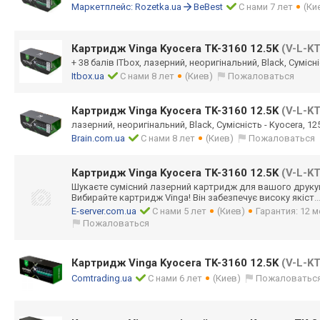
Маркетплейс:
Rozetka.ua
BeBest
С нами 7 лет
(Ки
Картридж Vinga Kyocera TK-3160 12.5K
(V-L-K
+ 38 балів ITbox, лазерний, неоригінальний, Black, Сумісні
Itbox.ua
С нами 8 лет
(Киев)
Пожаловаться
Картридж Vinga Kyocera TK-3160 12.5K
(V-L-K
лазерний, неоригінальний, Black, Сумісність - Kyocera, 12
Brain.com.ua
С нами 8 лет
(Киев)
Пожаловаться
Картридж Vinga Kyocera TK-3160 12.5K
(V-L-K
Шукаєте сумісний лазерний картридж для вашого друк
Вибирайте картридж Vinga! Він забезпечує високу якіст
.
E-server.com.ua
С нами 5 лет
(Киев)
Гарантия: 12 
Пожаловаться
Картридж Vinga Kyocera TK-3160 12.5K
(V-L-K
Comtrading.ua
С нами 6 лет
(Киев)
Пожаловатьс