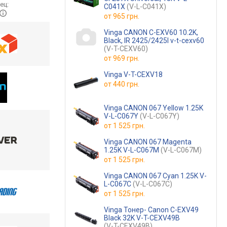
ец:
C041X
(V-L-C041X)
от
965 грн.
Vinga CANON C-EXV60 10.2K,
Black, IR 2425/2425I v-t-cexv60
(V-T-CEXV60)
от
969 грн.
Vinga V-T-CEXV18
от
440 грн.
Vinga CANON 067 Yellow 1.25K
V-L-C067Y
(V-L-C067Y)
от
1 525 грн.
Vinga CANON 067 Magenta
1.25K V-L-C067M
(V-L-C067M)
от
1 525 грн.
Vinga CANON 067 Cyan 1.25K V-
L-C067C
(V-L-C067C)
от
1 525 грн.
Vinga Тонер- Canon C-EXV49
Black 32K V-T-CEXV49B
(V-T-CEXV49B)