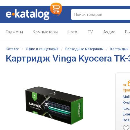
Гаджеты
Компьютеры
Фото
TV
Аудио
Бы
Каталог
/
Офис и канцелярия
/
Расходные материалы
/
Картриджи
Картридж
Vinga Kyocera TK
от
Сра
Mall
Kvs
Itbo
E-se
Roz