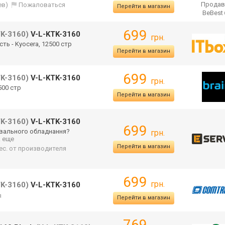
Продав
ев)
Пожаловаться
Перейти в магазин
BeBest
699
TK-3160)
V-L-KTK-3160
грн.
сть - Kyocera, 12500 стр
Перейти в магазин
699
TK-3160)
V-L-KTK-3160
грн.
500 стр
Перейти в магазин
TK-3160)
V-L-KTK-3160
699
увального обладнання?
грн.
.. еще
Перейти в магазин
мес. от производителя
699
грн.
TK-3160)
V-L-KTK-3160
я
Перейти в магазин
769