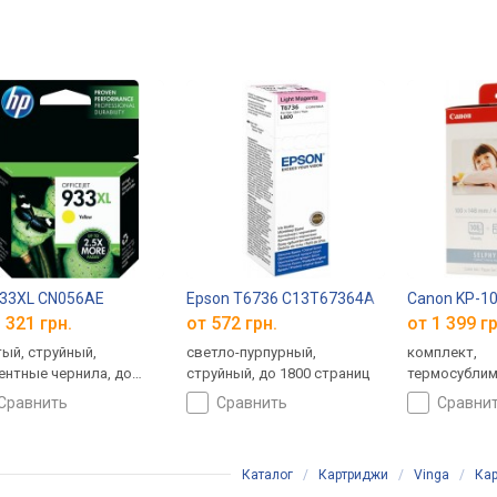
933XL CN056AE
Epson T6736 C13T67364A
Canon KP-1
 321 грн.
от 572 грн.
от 1 399 гр
ый, струйный,
светло-пурпурный,
комплект,
ентные чернила, до
струйный, до 1800 страниц
термосублим
страниц, объем: 9 мл
108 страниц
сравнить
сравнить
сравни
Каталог
/
Картриджи
/
Vinga
/
Кар