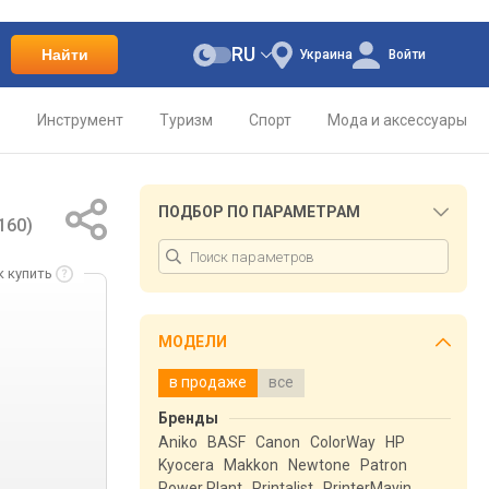
RU
Найти
Украина
Войти
о
Инструмент
Туризм
Спорт
Мода и аксессуары
ПОДБОР ПО ПАРАМЕТРАМ
160)
к купить
МОДЕЛИ
в продаже
все
Бренды
Aniko
BASF
Canon
ColorWay
HP
Kyocera
Makkon
Newtone
Patron
Power Plant
Printalist
PrinterMayin