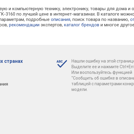
вую и компьютерную технику, электронику, товары для дома и 
-KTK-3160 по лучшей цене в интернет-магазинах. В каталоге м
 параметрам, подробные
описания
, поиск товара по названию,
о
ров,
рекомендации
экспертов,
каталог брендов
и многое друго
х странах
Нашли ошибку на этой страниц
Выделите ее и нажмите Ctrl+Ent
Или воспользуйтесь функцией
"Сообщить об ошибке в описан
ания
таблицей с параметрами конк
модели.