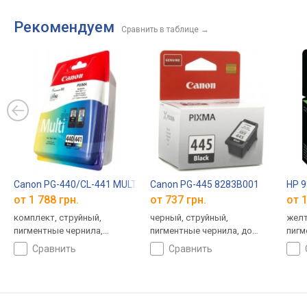
Рекомендуем
Сравнить в таблице
→
Canon PG-440/CL-441 MULTI 5219B005
Canon PG-445 8283B001
HP 
от 1 788 грн.
от 737 грн.
от 1
комплект, струйный,
черный, струйный,
желт
пигментные чернила,
пигментные чернила, до
пигм
водорастворимые чернила,
180 страниц
825 
сравнить
сравнить
до 360 страниц