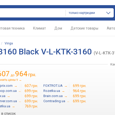
только картриджи
товая техника
Климат
Дом
Детские товары
Авт
/
Vinga
-3160 Black V-L-KTK-3160
(V-L-KTK-3
Ка
607
964
грн.
до
внить цены
→
9
prix.com
→
607 грн.
FOXTROT.UA
→
699 грн.
hop.com.ua
→
699 грн.
Rozetka.ua
→
964 грн.
x.ua
→
699 грн.
Brain.com.ua
→
699 грн.
rver.com.ua
→
699 грн.
Comtrading.ua
→
699 грн.
etka.ua
→
769 грн.
в список