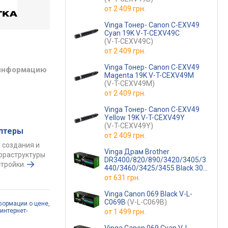
от
2 409 грн.
Vinga Тонер- Canon C-EXV49
Cyan 19K V-T-CEXV49C
(V-T-CEXV49C)
от
2 409 грн.
Vinga Тонер- Canon C-EXV49
 информацию
Magenta 19K V-T-CEXV49M
(V-T-CEXV49M)
от
2 409 грн.
Vinga Тонер- Canon C-EXV49
Yellow 19K V-T-CEXV49Y
(V-T-CEXV49Y)
аптеры
от
2 409 грн.
 создания и
Vinga Драм Brother
фраструктуры
DR3400/820/890/3420/3405/3
тройки.
440/3460/3425/3455 Black 30K
V-DR-B3400
(V-DR-B3400)
от
631 грн.
Vinga Canon 069 Black V-L-
C069B
(V-L-C069B)
формации о цене,
интернет-
от
1 499 грн.