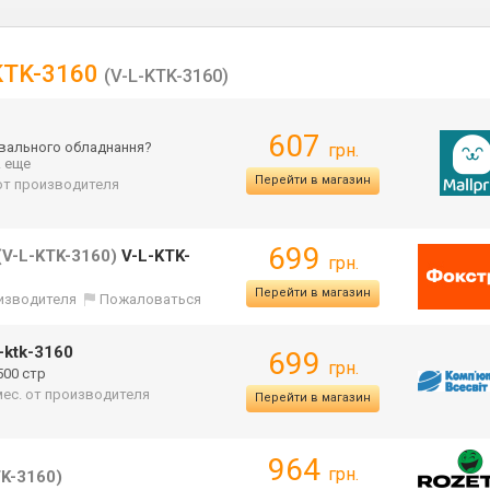
-KTK-3160
(V-L-KTK-3160)
607
увального обладнання?
грн.
.. еще
Перейти в магазин
 от производителя
699
(V-L-KTK-3160)
V-L-KTK-
грн.
Перейти в магазин
оизводителя
Пожаловаться
-ktk-3160
699
грн.
500 стр
 мес. от производителя
Перейти в магазин
964
грн.
TK-3160)