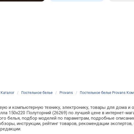
Каталог
/
Постельное белье
/
Provans
/
Постельное белье Provans Комп
вую и компьютерную технику, электронику, товары для дома и о
елла 150х220 Полуторний (26269) по лучшей цене в интернет-ма
о белья, подбор моделей по параметрам, подробные описания,
обзоры, инструкции, рейтинг товаров, рекомендации экспертов,
 редакции.