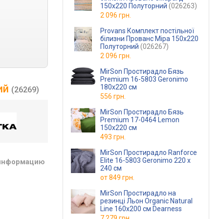
150х220 Полуторний
(026263)
2 096 грн.
Provans Комплект постільної
білизни Прованс Міра 150х220
Полуторний
(026267)
2 096 грн.
MirSon Простирадло Бязь
Premium 16-5803 Geronimo
ний
180х220 см
(26269)
556 грн.
MirSon Простирадло Бязь
Premium 17-0464 Lemon
150х220 см
493 грн.
MirSon Простирадло Ranforce
Elite 16-5803 Geronimo 220 х
 информацию
240 см
от
849 грн.
MirSon Простирадло на
резинці Льон Organic Natural
Line 160х200 см Dearness
7 279 грн.