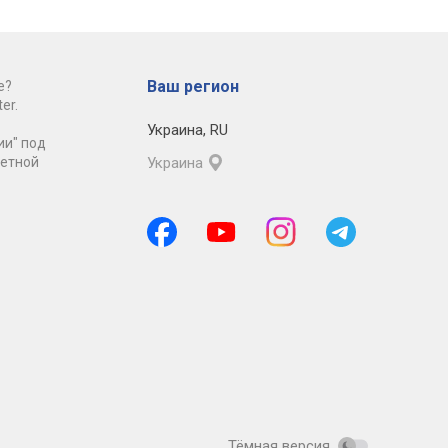
Ваш регион
е?
er.
Украина
,
RU
ии" под
ретной
Украина
Тёмная версия