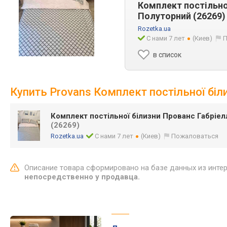
Комплект постільно
Полуторний (26269)
Rozetka.ua
С нами 7 лет
(Киев)
П
в список
Купить Provans Комплект постільної бі
Комплект постільної білизни Прованс Габріе
(26269)
Rozetka.ua
С нами 7 лет
(Киев)
Пожаловаться
Описание товара сформировано на базе данных из инте
непосредственно у продавца.