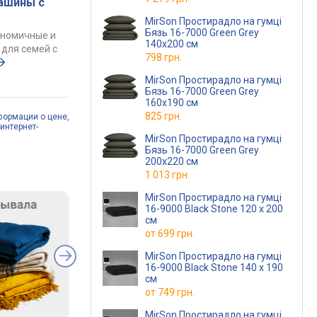
ашины с
MirSon Простирадло на гумці
Бязь 16-7000 Green Grey
ономичные и
140x200 см
для семей с
798 грн.
MirSon Простирадло на гумці
Бязь 16-7000 Green Grey
160x190 см
825 грн.
формации о цене,
интернет-
MirSon Простирадло на гумці
Бязь 16-7000 Green Grey
200x220 см
1 013 грн.
MirSon Простирадло на гумці
16-9000 Black Stone 120 х 200
см
от
699 грн.
MirSon Простирадло на гумці
16-9000 Black Stone 140 х 190
см
от
749 грн.
MirSon Простирадло на гумці