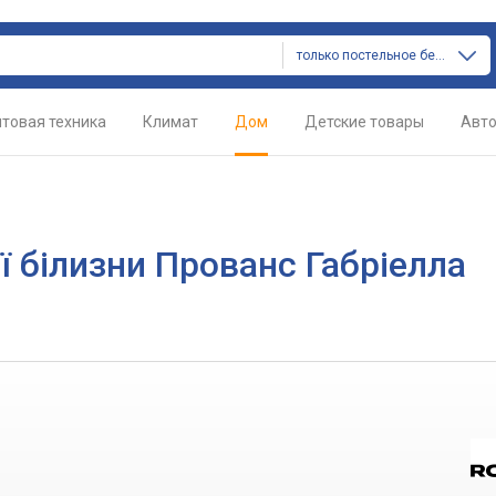
только постельное белье
товая техника
Климат
Дом
Детские товары
Авт
ї білизни Прованс Габріелла