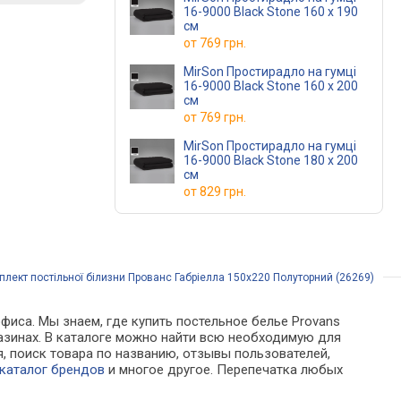
16-9000 Black Stone 160 х 190
см
от
769 грн.
MirSon Простирадло на гумці
16-9000 Black Stone 160 х 200
см
от
769 грн.
MirSon Простирадло на гумці
16-9000 Black Stone 180 х 200
см
от
829 грн.
лект постільної білизни Прованс Габріелла 150х220 Полуторний (26269)
фиса. Мы знаем, где купить постельное белье Provans
газинах. В каталоге можно найти всю необходимую для
 поиск товара по названию, отзывы пользователей,
каталог брендов
и многое другое. Перепечатка любых