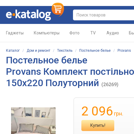
Гаджеты
Компьютеры
Фото
TV
Аудио
Бы
Каталог
/
Дом и ремонт
/
Текстиль
/
Постельное белье
/
Provans
Постельное белье
Provans Комплект постільно
150х220 Полуторний
(26269)
2 096
грн.
Купить!