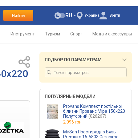
RU
Найти
Украина
Войти
о
Инструмент
Туризм
Спорт
Мода и аксессуары
ПОДБОР ПО ПАРАМЕТРАМ
50х220
ПОПУЛЯРНЫЕ МОДЕЛИ
Provans Комплект постільної
білизни Прованс Міра 150х220
Полуторний
(026267)
2 096 грн.
MirSon Простирадло Бязь
Premium 16-5803 Geronimo