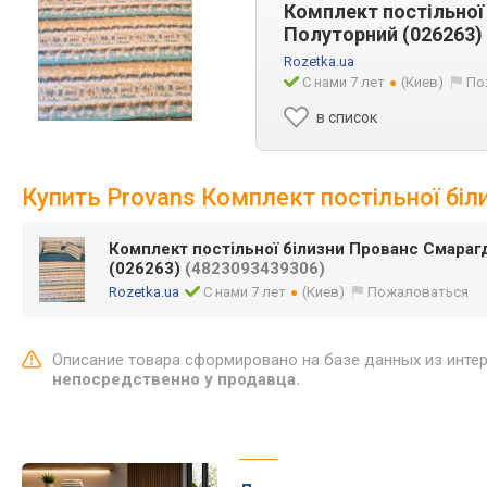
Комплект постільної
Полуторний (026263)
Rozetka.ua
С нами 7 лет
(Киев)
По
в список
Купить Provans Комплект постільної бі
Комплект постільної білизни Прованс Смараг
(026263)
(4823093439306)
Rozetka.ua
С нами 7 лет
(Киев)
Пожаловаться
Описание товара сформировано на базе данных из инте
непосредственно у продавца.