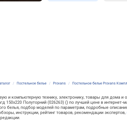
аталог
/
Постельное белье
/
Provans
/
Постельное белье Provans Компле
вую и компьютерную технику, электронику, товары для дома и о
гд 150х220 Полуторний (026263) () по лучшей цене в интернет-
о белья, подбор моделей по параметрам, подробные описания,
обзоры, инструкции, рейтинг товаров, рекомендации экспертов,
 редакции.