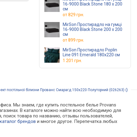
16-9000 Black Stone 180 х 200
см
от
829 грн.
MirSon Простирадло на гумці
16-9000 Black Stone 200 х 200
см
от
899 грн.
MirSon Простирадло Poplin
Line 091 Emerald 180х220 см
1 201 грн.
кт постільної білизни Прованс Смарагд 150х220 Полуторний (026263) ()
фиса. Мы знаем, где купить постельное белье Provans
магазинах. В каталоге можно найти всю необходимую для
 поиск товара по названию, отзывы пользователей,
каталог брендов
и многое другое. Перепечатка любых