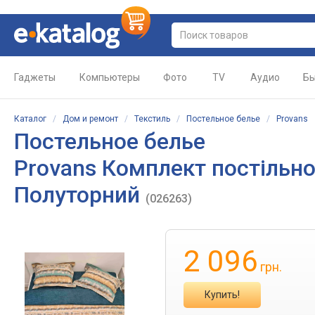
Гаджеты
Компьютеры
Фото
TV
Аудио
Бы
Каталог
/
Дом и ремонт
/
Текстиль
/
Постельное белье
/
Provans
Постельное белье
Provans Комплект постільно
Полуторний
(026263)
2 096
грн.
Купить!