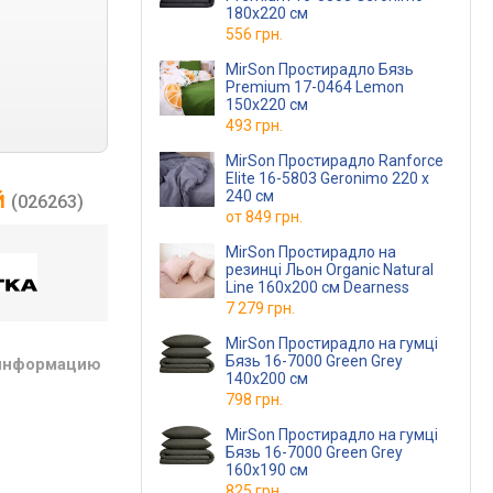
180х220 см
556 грн.
MirSon Простирадло Бязь
Premium 17-0464 Lemon
150х220 см
493 грн.
MirSon Простирадло Ranforce
Elite 16-5803 Geronimo 220 х
й
240 см
(026263)
от
849 грн.
MirSon Простирадло на
резинці Льон Organic Natural
Line 160х200 см Dearness
7 279 грн.
MirSon Простирадло на гумці
Бязь 16-7000 Green Grey
 информацию
140x200 см
798 грн.
MirSon Простирадло на гумці
Бязь 16-7000 Green Grey
160x190 см
825 грн.