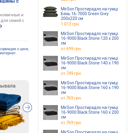
ашины с
MirSon Простирадло на гумці
Бязь 16-7000 Green Grey
ономичные и
200x220 см
для семей с
1 013 грн.
MirSon Простирадло на гумці
16-9000 Black Stone 120 х 200
см
от
699 грн.
формации о цене,
интернет-
MirSon Простирадло на гумці
16-9000 Black Stone 140 х 190
см
от
749 грн.
MirSon Простирадло на гумці
16-9000 Black Stone 160 х 190
см
от
769 грн.
MirSon Простирадло на гумці
16-9000 Black Stone 160 х 200
см
от
769 грн.
MirSon Простирадло на гумці