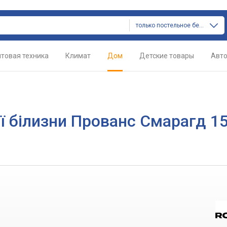
только постельное белье
товая техника
Климат
Дом
Детские товары
Авт
ї білизни Прованс Смарагд 1