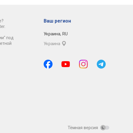
Ваш регион
е?
er.
Украина
,
RU
ии" под
ретной
Украина
Тёмная версия