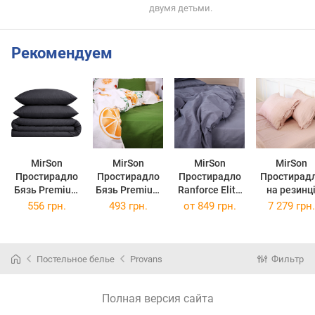
двумя детьми.
Рекомендуем
MirSon
MirSon
MirSon
MirSon
Простирадло
Простирадло
Простирадло
Простирад
Бязь Premium
Бязь Premium
Ranforce Elite
на резинц
16-5803
17-0464 Lemon
16-5803
Льон Organ
556 грн.
493 грн.
от
849 грн.
7 279 грн.
Geronimo
150х220 см
Geronimo 220 х
Natural Lin
180х220 см
240 см
160х200 с
Dearness
Постельное белье
Provans
Фильтр
Полная версия сайта