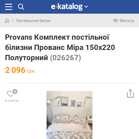
Постельное белье
Фильтр
Искали
раньше
Provans Комплект постільної
білизни Прованс Міра 150х220
Полуторний
(026267)
2 096
грн.
в список