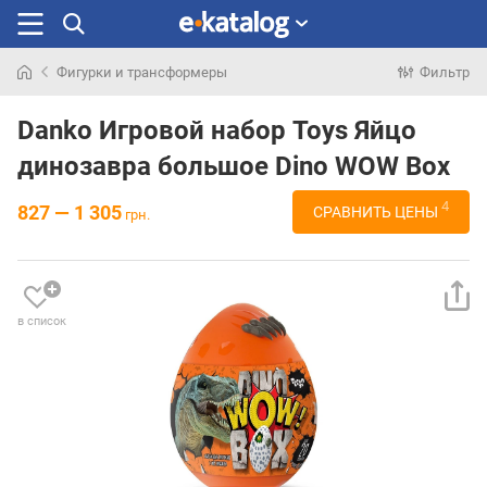
Фигурки и трансформеры
Фильтр
Искали
раньше
Danko Игровой набор Toys Яйцо
динозавра большое Dino WOW Box
4
827 — 1 305
СРАВНИТЬ ЦЕНЫ
грн.
в список