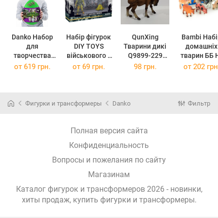
Danko Набор
Набір фігурок
QunXing
Bambi Набі
для
DIY TOYS
Тварини дикі
домашніх
творчества
військового з
Q9899-229
тварин ББ 
toys Dino
обладнанням
Animal Model
636 6
от
619 грн.
от
69 грн.
98 грн.
от
202 грн
Surprise Box
CJ-2175184
від 11 см, 1
предметі
09269
(CJ-2175184)
штука Гну Вид
4
(69771534297
Фигурки и трансформеры
Danko
Фильтр
26)
Полная версия сайта
Конфиденциальность
Вопросы и пожелания по сайту
Магазинам
Каталог фигурок и трансформеров 2026 - новинки,
хиты продаж,
купить фигурки и трансформеры
.