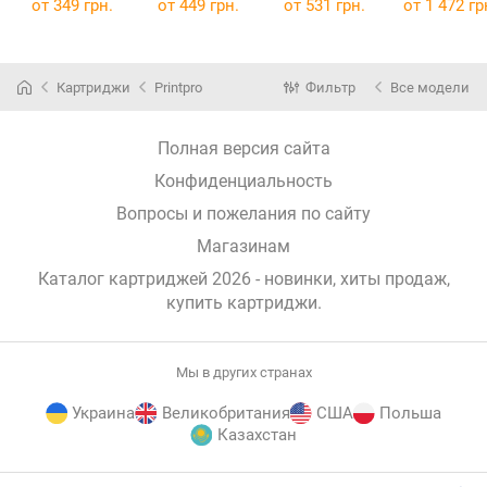
1112R/DCP-
3020/WC3025
X3020
w/465dw/LB
от
349 грн.
от
449 грн.
от
531 грн.
от
1 472 гр
1510/MF-1810
(106R02773)
(PP-X3020)
43dw/246d
(TN1075) PP-
PP-X3020NS
B1075NS
(PP-X3020NS)
(Canon 070
(PP-B1075NS)
Картриджи
Printpro
Фильтр
Все модели
Полная версия сайта
Конфиденциальность
Вопросы и пожелания по сайту
Магазинам
Каталог картриджей 2026 - новинки, хиты продаж,
купить картриджи
.
Мы в других странах
Украина
Великобритания
США
Польша
Казахстан
E-