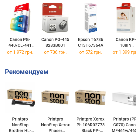
Canon PG-
Canon PG-445
Epson T6736
Canon KP-
440/CL-441
8283B001
C13T67364A
108IN
MULTI
3115B001
от 1 972 грн.
от 736 грн.
от 572 грн.
от 1 399 гр
5219B005
Рекомендуем
Printpro
Printpro
Printpro Xerox
Printpro (PP-
NonStop
NonStop Xerox
Ph 106R02773
C070) Cano
Brother HL-
Phaser
Black PP-
MF461w/46