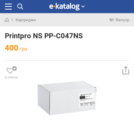
Картриджи
Фильтр
Искали
раньше
Printpro NS PP-C047NS
400
грн.
в список