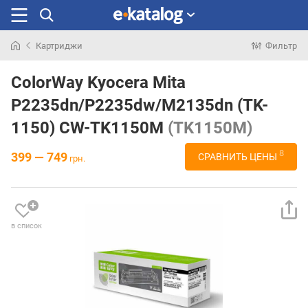
Картриджи
Фильтр
Искали
раньше
ColorWay Kyocera Mita
P2235dn/P2235dw/M2135dn (TK-
1150) CW-TK1150M
(TK1150M)
8
399 — 749
СРАВНИТЬ ЦЕНЫ
грн.
в список