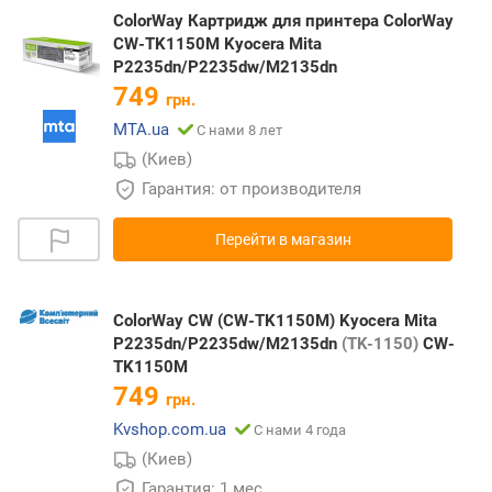
ColorWay Картридж для принтера ColorWay
CW-TK1150M Kyocera Mita
P2235dn/P2235dw/M2135dn
749
грн.
MTA.ua
С нами 8 лет
(Киев)
Гарантия: от производителя
Перейти в магазин
ColorWay CW (CW-TK1150M) Kyocera Mita
P2235dn/P2235dw/M2135dn
(TK-1150)
CW-
TK1150M
749
грн.
Kvshop.com.ua
С нами 4 года
(Киев)
Гарантия: 1 мес.