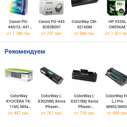
Canon PG-
Canon PG-445
ColorWay CW-
HP 933XL
440/CL-441
8283B001
S2160M
CN056AE
MULTI
от 1 788 грн.
от 737 грн.
от 686 грн.
от 1 321 гр
5219B005
Рекомендуем
ColorWay
ColorWay (-
ColorWay (-
ColorWay HP
KYOCERA TK-
X3020M) Xerox
X3215M) Xerox
LJ Pro
1160, Mita
Phaser
Phaser
M402/M42
P2040dn/P204
3020/WC3025
P3052/3260/W
Black (CF22
от
447 грн.
от
761 грн.
от
729 грн.
от
499 грн
0dw CW-
CW-X3020M
C3215/3225
TK1160M
(106R02773)
CW-X3215M
(H226M)