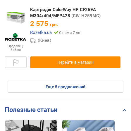
Картридж ColorWay HP CF259A
M304/404/MFP428
(CW-H259MC)
2 575
грн.
Rozetka.ua
С нами 7 лет
(Киев)
Продавец:
BeBest
Перейти в магазин
eще
5
предложений
Полезные статьи