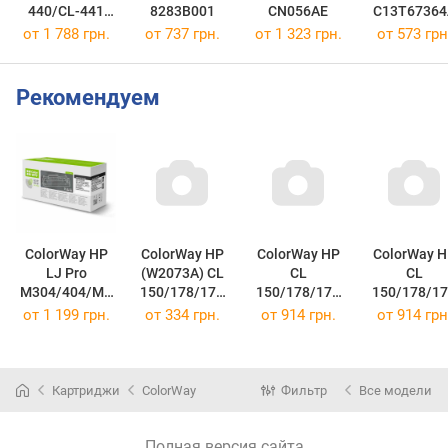
440/CL-441
8283B001
CN056AE
C13T67364
MULTI
от 1 788 грн.
от 737 грн.
от 1 323 грн.
от 573 грн
5219B005
Рекомендуем
ColorWay HP
ColorWay HP
ColorWay HP
ColorWay H
LJ Pro
(W2073A) CL
CL
CL
M304/404/MF
150/178/179
150/178/179
150/178/1
P428 (CF259X)
Magenta,
Cyan W2071A
Yellow W20
от
1 199 грн.
от
334 грн.
от
914 грн.
от
914 грн
CW-H259MXC
without chip
CW-H2071CM
(CW-H259MXC)
cw-h2073mmn
(CW-H2071CM)
(CW-H2072Y
(CW-
H2073MMN)
Картриджи
ColorWay
Фильтр
Все модели
Полная версия сайта