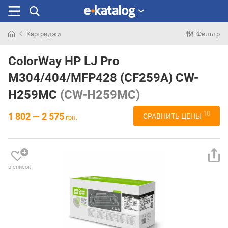
Картриджи
Фильтр
Искали
раньше
ColorWay HP LJ Pro
M304/404/MFP428 (CF259A) CW-
H259MC
(CW-H259MC)
10
1 802 — 2 575
СРАВНИТЬ ЦЕНЫ
грн.
в список