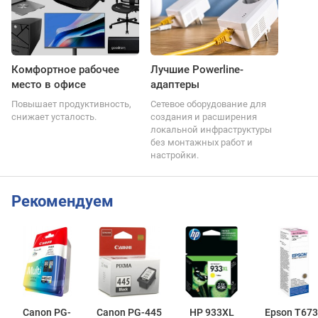
Комфортное рабочее
Лучшие Powerline-
место в офисе
адаптеры
Повышает продуктивность,
Сетевое оборудование для
снижает усталость.
создания и расширения
локальной инфраструктуры
без монтажных работ и
настройки.
Рекомендуем
Canon PG-
Canon PG-445
HP 933XL
Epson T673