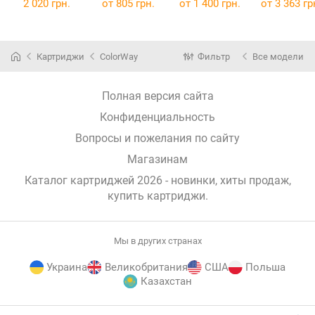
Pack CW-
LBP162/MF269
LBP223dw/2
2 020 грн.
от
805 грн.
от
1 400 грн.
от
3 363 гр
B1075FM
/MF267/MF264
dw/228x/MF
(CW-B1075FM)
Black Dual
3dw/445dw/
Pack CW-
6x/449x Dual
C051FM
Pack CW-
Картриджи
ColorWay
Фильтр
Все модели
(Canon 051)
C057FM
(Canon 057
Полная версия сайта
Конфиденциальность
Вопросы и пожелания по сайту
Магазинам
Каталог картриджей 2026 - новинки, хиты продаж,
купить картриджи
.
Мы в других странах
Украина
Великобритания
США
Польша
Казахстан
E-