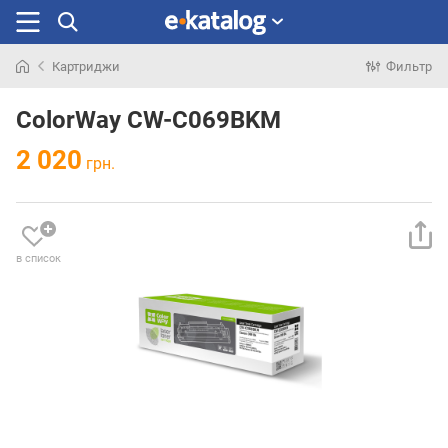
Картриджи
Фильтр
Искали
раньше
ColorWay CW-C069BKM
2 020
грн.
в список