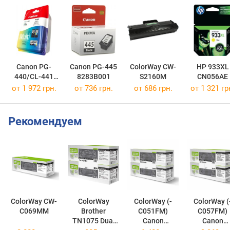
Canon PG-
Canon PG-445
ColorWay CW-
HP 933XL
440/CL-441
8283B001
S2160M
CN056AE
MULTI
от 1 972 грн.
от 736 грн.
от 686 грн.
от 1 321 гр
5219B005
Рекомендуем
ColorWay CW-
ColorWay
ColorWay (-
ColorWay (-
C069MM
Brother
C051FM)
C057FM)
TN1075 Dual
Canon
Canon