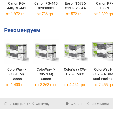
Canon PG-
Canon PG-445
Epson T6736
Canon KP-
440/CL-441
8283B001
C13T67364A
108IN
MULTI
3115B001
от 1 972 грн.
от 736 грн.
от 572 грн.
от 1 399 гр
5219B005
Рекомендуем
ColorWay (-
ColorWay (-
ColorWay CW-
ColorWay HP
C051FM)
C057FM)
H259FMXC
CF259A Bla
Canon
Canon
Dual Pack CW-
LBP162/MF269
LBP223dw/226
H259F
от
1 400 грн.
от
3 363 грн.
от
4 424 грн.
от
2 455 гр
/MF267/MF264
dw/228x/MF44
(CW-H259FM
Black Dual
3dw/445dw/44
Pack CW-
6x/449x Dual
C051FM
Pack CW-
Картриджи
ColorWay
Фильтр
Все модели
(Canon 051)
C057FM
(Canon 057)