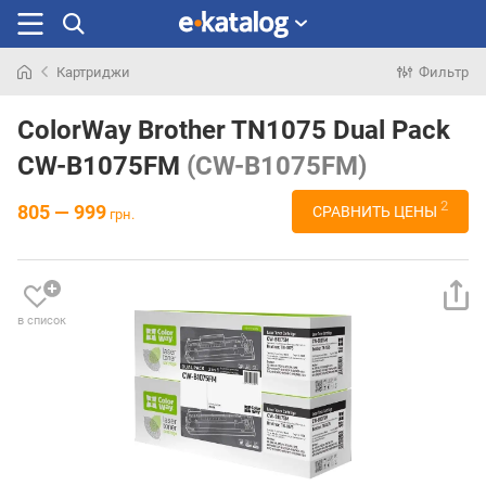
Картриджи
Фильтр
Искали
раньше
ColorWay Brother TN1075 Dual Pack
CW-B1075FM
(CW-B1075FM)
2
805 — 999
СРАВНИТЬ ЦЕНЫ
грн.
в список