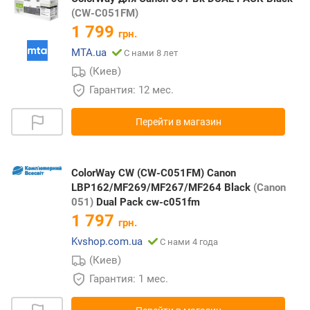
(CW-C051FM)
1 799
грн.
MTA.ua
С нами 8 лет
(Киев)
Гарантия: 12 мес.
Перейти в магазин
ColorWay CW (CW-C051FM) Canon
LBP162/MF269/MF267/MF264 Black
(Canon
051)
Dual Pack cw-c051fm
1 797
грн.
Kvshop.com.ua
С нами 4 года
(Киев)
Гарантия: 1 мес.