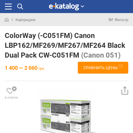
Картриджи
Фильтр
Искали
раньше
ColorWay (-C051FM) Canon
LBP162/MF269/MF267/MF264 Black
Dual Pack CW-C051FM
(Canon 051)
12
1 400 — 2 060
СРАВНИТЬ ЦЕНЫ
грн.
в список