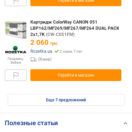
Перейти в магазин
Картридж ColorWay CANON 051
LBP162/MF269/MF267/MF264 DUAL PACK
2x1,7K
(CW-C051FM)
2 060
грн.
Rozetka.ua
С нами 7 лет
(Киев)
Продавец:
BeBest
Перейти в магазин
eще
7
предложений
Полезные статьи