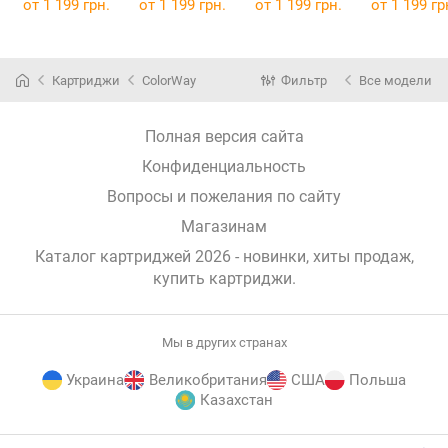
578 Black CW-
578 Cyan CW-
578 Yellow CW-
578 Magen
от
1 199 грн.
от
1 199 грн.
от
1 199 грн.
от
1 199 гр
H2120BK
H2121CM
H2122Y
(CW-H2120BK)
(CW-H2121CM)
(CW-H2122Y)
(CW-H2123
Картриджи
ColorWay
Фильтр
Все модели
Полная версия сайта
Конфиденциальность
Вопросы и пожелания по сайту
Магазинам
Каталог картриджей 2026 - новинки, хиты продаж,
купить картриджи
.
Мы в других странах
Украина
Великобритания
США
Польша
Казахстан
E-