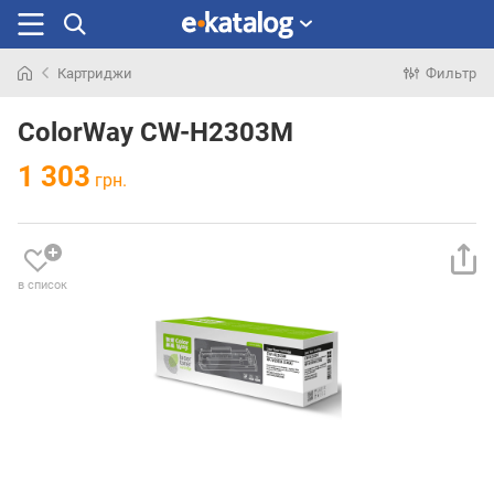
Картриджи
Фильтр
Искали
раньше
ColorWay CW-H2303M
1 303
грн.
в список