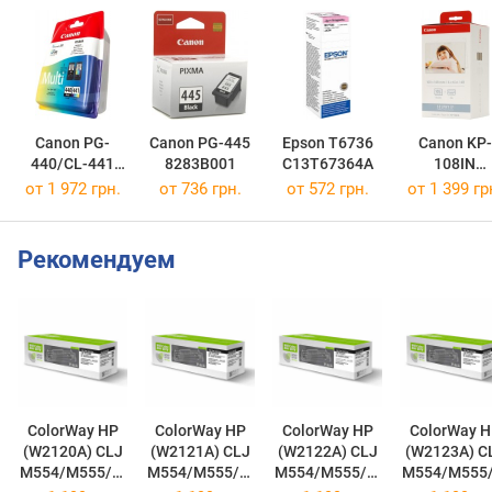
Canon PG-
Canon PG-445
Epson T6736
Canon KP-
440/CL-441
8283B001
C13T67364A
108IN
MULTI
3115B001
от 1 972 грн.
от 736 грн.
от 572 грн.
от 1 399 гр
5219B005
Рекомендуем
ColorWay HP
ColorWay HP
ColorWay HP
ColorWay HP
(W2120A) CLJ
(W2121A) CLJ
(W2122A) CLJ
(W2123A) C
M554/M555/M
M554/M555/M
M554/M555/M
M554/M555