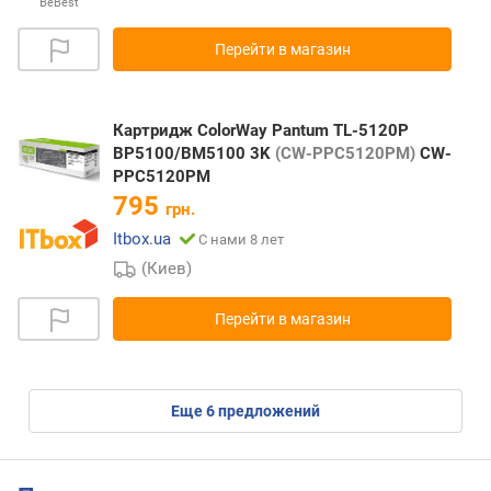
BeBest
Перейти в магазин
Картридж ColorWay Pantum TL-5120P
BP5100/BM5100 3K
(CW-PPC5120PM)
CW-
PPC5120PM
795
грн.
Itbox.ua
С нами 8 лет
(Киев)
Перейти в магазин
eще
6
предложений