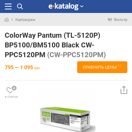
Картриджи
Фильтр
Искали
раньше
ColorWay Pantum (TL-5120P)
BP5100/BM5100 Black CW-
PPC5120PM
(CW-PPC5120PM)
11
795 — 1 095
СРАВНИТЬ ЦЕНЫ
грн.
в список