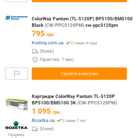
ColorWay Pantum (TL-5120P) BP5100/BM5100
Black
(CW-PPC5120PM)
cw-ppc5120pm
795
грн.
Kvshop.com.ua
С нами 4 года
(Киев)
Гарантия: 1 мес.
Перейти в магазин
Картридж ColorWay Pantum TL-5120P
BP5100/BM5100 3K
(CW-PPC5120PM)
1 095
грн.
Rozetka.ua
С нами 7 лет
(Киев)
Продавец: