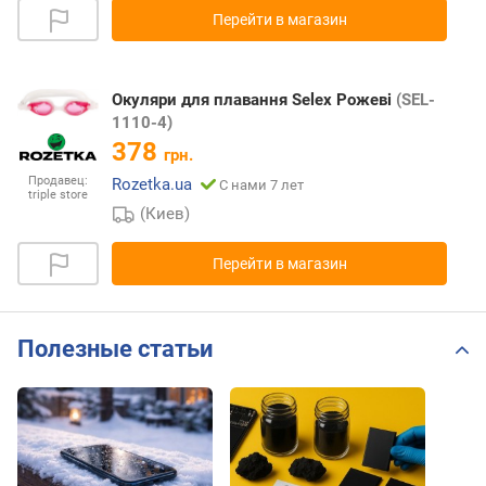
Перейти в магазин
Окуляри для плавання Selex Рожеві
(SEL-
1110-4)
378
грн.
Продавец:
Rozetka.ua
С нами 7 лет
triple store
(Киев)
Перейти в магазин
Полезные статьи