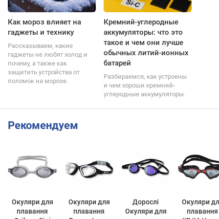
Как мороз влияет на
Кремний-углеродные
гаджеты и технику
аккумуляторы: что это
такое и чем они лучше
Рассказываем, какие
обычных литий-ионных
гаджеты не любят холод и
батарей
почему, а также как
защитить устройства от
Разбираемся, как устроены
поломок на морозе.
и чем хороши кремний-
углеродные аккумуляторы.
Рекомендуем
Окуляри для
Окуляри для
Дорослі
Окуляри д
плавання
плавання
Окуляри для
плавання