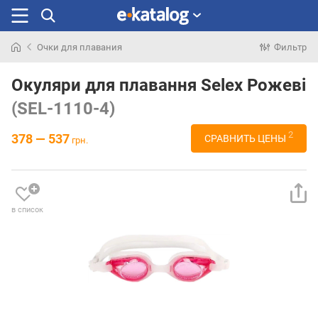
Очки для плавания
Фильтр
Искали
раньше
Окуляри для плавання Selex Рожеві
(SEL-1110-4)
2
378 — 537
СРАВНИТЬ ЦЕНЫ
грн.
в список