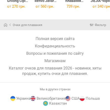
Grilong Сірі
Renvo Javari
плавання
JIEJIA Чорн
(J8220-7)
Уні Anti-fog
Renvo Aries
червоні
от
270 грн.
от
560 грн.
739 грн.
от
340 грн
Чорний OSFM
Pro Уні Anti-fog
(GS20-1)
(2SG300-01)
Чорний
Фіолетовий
OSFM
Очки для плавания
Фильтр
(JDT-0846784)
Полная версия сайта
Конфиденциальность
Вопросы и пожелания по сайту
Магазинам
Каталог очков для плавания 2026 - новинки, хиты
продаж,
купить очки для плавания
.
Мы в других странах
Украина
Великобритания
США
Польша
Казахстан