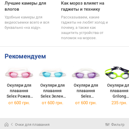
Лучшие камеры для
Как мороз влияет на
влогов
гаджеты и технику
Удобные камеры для
Рассказываем, какие
видеосъемки всего и вся
гаджеты не любят холод и
буквально «на ходу».
почему, а также как
защитить устройства от
поломок на морозе.
Рекомендуем
Окуляри для
Окуляри для
Окуляри для
Окуляри д
плавання
плавання
плавання
плавання
Selex Рожеві
Selex Зелені
Selex
Grilong
(Sel2600PN)
(Sel2600G)
Фіолетові
Зелено-чор
от
600 грн.
от
600 грн.
от
600 грн.
235 грн.
(Sel2600V)
(J168-7)
Очки для плавания
Фильтр