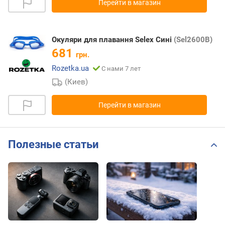
Перейти в магазин
Окуляри для плавання Selex Сині
(Sel2600B)
681
грн.
Rozetka.ua
С нами 7 лет
(Киев)
Перейти в магазин
Полезные статьи