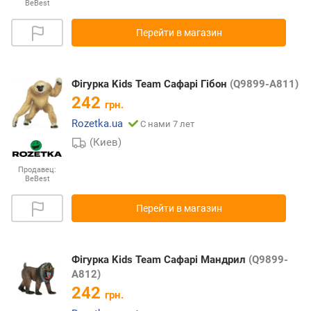
BeBest
Перейти в магазин
Фігурка Kids Team Сафарі Гібон
(Q9899-A811)
242
грн.
Rozetka.ua
С нами 7 лет
(Киев)
Продавец:
BeBest
Перейти в магазин
Фігурка Kids Team Сафарі Мандрил
(Q9899-
A812)
242
грн.