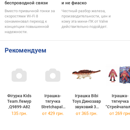
беспроводной связи
и не фиаско
Вместо привычной гонки за
Честный разбор железа,
скоростями Wi-Fi 8
производительности, цен и
ознаменовал переход к
кому эта мини-ПК от Valve
концепции повышенной
действительно подойдет.
надежности.
Рекомендуем
Фігурка Kids
Іграшка-
Іграшка Bibi
Іграшка-
Team Лемур
тягучка
Toys Динозавр
тягнучка
,Q9899-A82
Stretchapalz
звуковий 31
"Стрейчапал
Movie Stars
см
серія Sea
135 грн.
от
429 грн.
от
365 грн.
от
269 грн
Gulk, 699212
(762190BT-1)
Creatures 
Clap Clap
(42185)