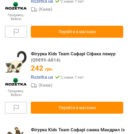
Rozetka.ua
С нами 7 лет
(Киев)
Продавец:
BeBest
Перейти в магазин
Фігурка Kids Team Сафарі Сіфака лемур
(Q9899-A814)
242
грн.
Rozetka.ua
С нами 7 лет
(Киев)
Продавец:
BeBest
Перейти в магазин
Фігурка Kids Team Сафарі самка Мандрил із