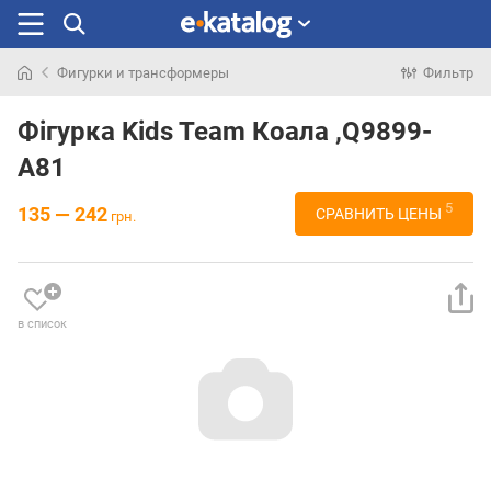
Фигурки и трансформеры
Фильтр
Искали
раньше
Фігурка Kids Team Коала ,Q9899-
A81
5
135 — 242
СРАВНИТЬ ЦЕНЫ
грн.
в список