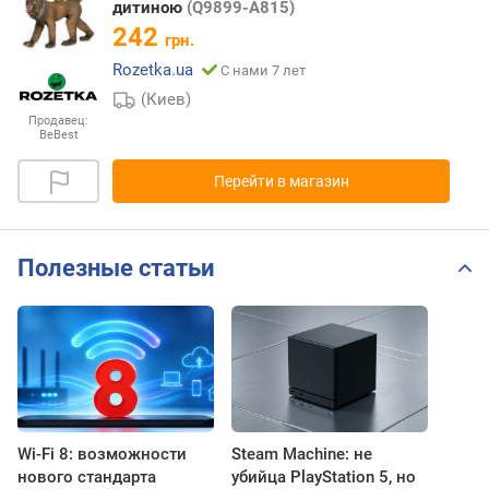
дитиною
(Q9899-A815)
242
грн.
Rozetka.ua
С нами 7 лет
(Киев)
Продавец:
BeBest
Перейти в магазин
Полезные статьи
Wi-Fi 8: возможности
Steam Machine: не
нового стандарта
убийца PlayStation 5, но