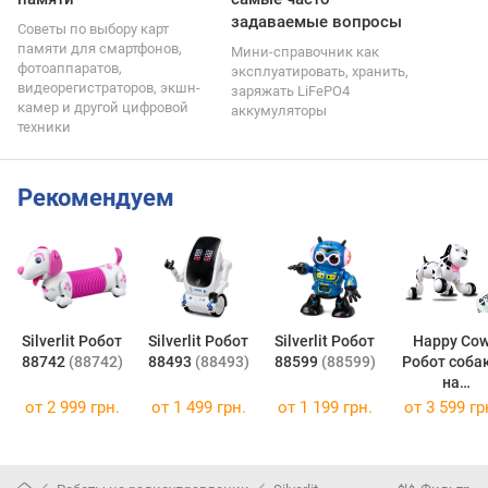
задаваемые вопросы
Советы по выбору карт
памяти для смартфонов,
Мини-справочник как
фотоаппаратов,
эксплуатировать, хранить,
видеорегистраторов, экшн-
заряжать LiFePO4
камер и другой цифровой
аккумуляторы
техники
Рекомендуем
Silverlit Робот
Silverlit Робот
Silverlit Робот
Happy Co
88742
(88742)
88493
(88493)
88599
(88599)
Робот соба
на
радіокерув
от
2 999 грн.
от
1 499 грн.
от
1 199 грн.
от
3 599 гр
і Smart Do
(чорний)