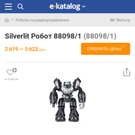
Роботы на радиоуправлении
Фильтр
Искали
раньше
Silverlit Робот 88098/1
(88098/1)
7
2 619 — 3 623
СРАВНИТЬ ЦЕНЫ
грн.
в список