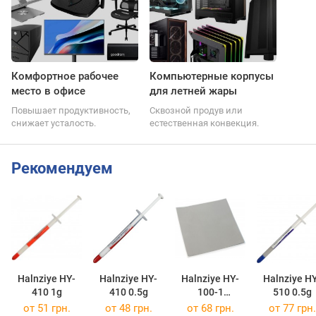
Комфортное рабочее
Компьютерные корпусы
место в офисе
для летней жары
Повышает продуктивность,
Сквозной продув или
снижает усталость.
естественная конвекция.
Рекомендуем
Halnziye HY-
Halnziye HY-
Halnziye HY-
Halnziye H
410 1g
410 0.5g
100-1
510 0.5g
30x30x0.5mm
от 51 грн.
от 48 грн.
от 68 грн.
от 77 грн.