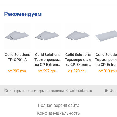
Рекомендуем
Gelid Solutions
Gelid Solutions
Gelid Solutions
Gelid Soluti
TP-GP01-A
Термопроклад
Термопроклад
Термопрокл
ка GP-Extreme
ка GP-Extreme
ка GP-Extreme
80x40x1.0 mm
80x40x1.5 mm
80x40x2.0 
от
209 грн.
от
297 грн.
от
320 грн.
от
319 грн
TP-GP01-B
TP-GP01-C
(TP-GP01-B)
(TP-GP01-C)
(TP-GP01-D
Термопасты и термопрокладки
Gelid Solutions
Фил
Полная версия сайта
Конфиденциальность