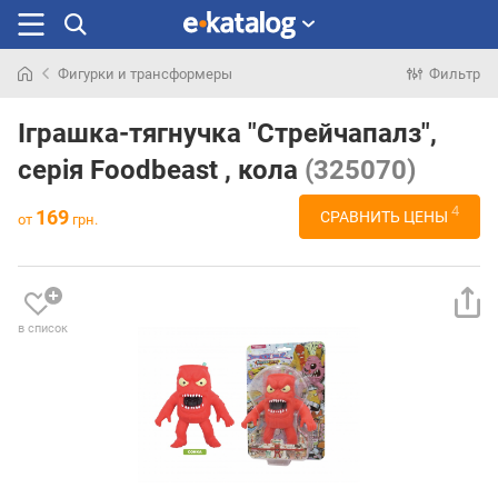
Фигурки и трансформеры
Фильтр
Искали
раньше
Іграшка-тягнучка "Стрейчапалз",
серія Foodbeast , кола
(325070)
4
169
СРАВНИТЬ ЦЕНЫ
от
грн.
в список