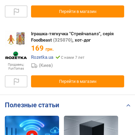
Перейти в магазин
Іграшка-тягнучка "Стрейчапалз", серія
Foodbeast
(325070)
, хот-дог
169
грн.
Rozetka.ua
С нами 7 лет
Продавец:
(Киев)
FunTomas
Перейти в магазин
Полезные статьи