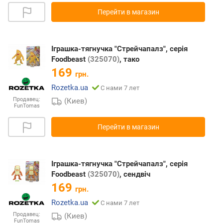
Перейти в магазин
Іграшка-тягнучка "Стрейчапалз", серія
Foodbeast
(325070)
, тако
169
грн.
Rozetka.ua
С нами 7 лет
Продавец:
(Киев)
FunTomas
Перейти в магазин
Іграшка-тягнучка "Стрейчапалз", серія
Foodbeast
(325070)
, сендвіч
169
грн.
Rozetka.ua
С нами 7 лет
Продавец:
(Киев)
FunTomas