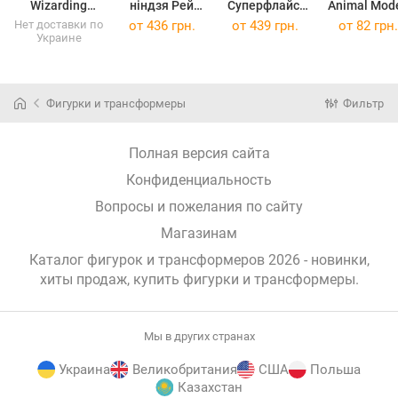
Wizarding
ніндзя Рей
Суперфлайс,
Animal Mode
World Harry
Філлет 83308
83481
1 штука Білий
Нет доставки по
от
436 грн.
от
439 грн.
от
82 грн.
Украине
Potter
(83308)
ведмідь Вид
(WW-1023)
Фигурки и трансформеры
Фильтр
Полная версия сайта
Конфиденциальность
Вопросы и пожелания по сайту
Магазинам
Каталог фигурок и трансформеров 2026 - новинки,
хиты продаж,
купить фигурки и трансформеры
.
Мы в других странах
Украина
Великобритания
США
Польша
Казахстан