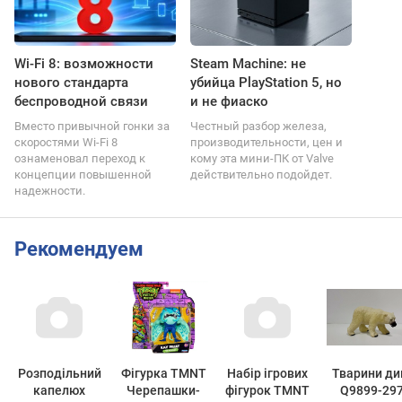
Wi-Fi 8: возможности
Steam Machine: не
нового стандарта
убийца PlayStation 5, но
беспроводной связи
и не фиаско
Вместо привычной гонки за
Честный разбор железа,
скоростями Wi-Fi 8
производительности, цен и
ознаменовал переход к
кому эта мини-ПК от Valve
концепции повышенной
действительно подойдет.
надежности.
Рекомендуем
Розподільний
Фігурка TMNT
Набір ігрових
Тварини ди
капелюх
Черепашки-
фігурок TMNT
Q9899-29