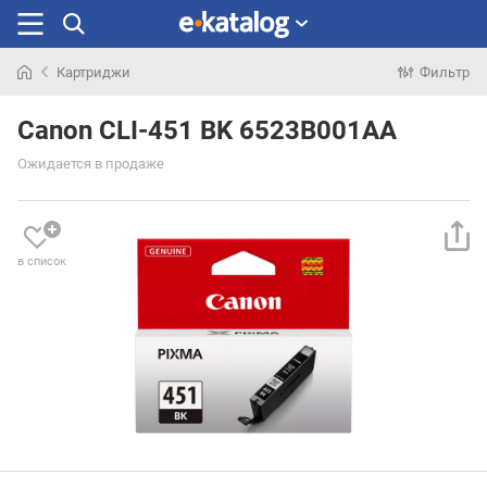
Картриджи
Фильтр
Искали
раньше
Canon CLI-451 BK 6523B001AA
Ожидается в продаже
в список