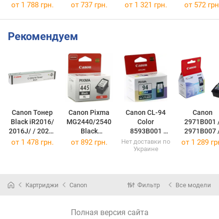
MULTI
от 1 788 грн.
от 737 грн.
от 1 321 грн.
от 572 грн
5219B005
Рекомендуем
Canon Тонер
Canon Pixma
Canon CL-94
Canon
Black iR2016/
MG2440/2540
Color
2971B001 
2016J/ / 2020/
Black
8593B001
2971B007 
2022/ 2025/
(8282B001)
(8593B001)
2971B005
от
1 478 грн.
от
892 грн.
Нет доставки по
от
1 289 гр
Украине
2030 Black
8282B001
Single
(PG-445XL)
0384B006
2018
Картриджи
Canon
Фильтр
Все модели
(C-EXV14)
Полная версия сайта