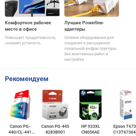
Комфортное рабочее
Лучшие Powerline-
место в офисе
адаптеры
Повышает продуктивность,
Сетевое оборудование для
снижает усталость.
создания и расширения
локальной инфраструктуры
без монтажных работ и
настройки.
Рекомендуем
Canon PG-
Canon PG-445
HP 933XL
Epson T673
440/CL-441
8283B001
CN056AE
C13T67364