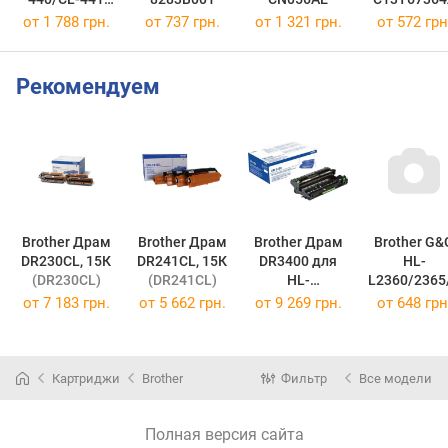
MULTI
от 1 788 грн.
от 737 грн.
от 1 321 грн.
от 572 грн
5219B005
Рекомендуем
Brother Драм
Brother Драм
Brother Драм
Brother G&
DR230CL, 15К
DR241CL, 15К
DR3400 для
HL-
(DR230CL)
(DR241CL)
HL-
L2360/2365
L5000/5100/62
CP-L2500
от
7 183 грн.
от
5 662 грн.
от
9 269 грн.
от
648 грн
50
(DR3400)
Black G&G-
TN2335
(G&G-TN233
Картриджи
Brother
Фильтр
Все модели
Полная версия сайта