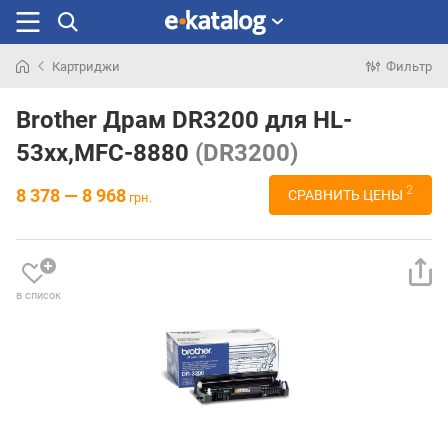
Картриджи
Фильтр
Искали
раньше
Brother Драм DR3200 для HL-
53xx,MFC-8880
(DR3200)
2
8 378 — 8 968
СРАВНИТЬ ЦЕНЫ
грн.
в список