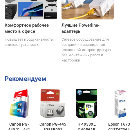
Комфортное рабочее
Лучшие Powerline-
место в офисе
адаптеры
Повышает продуктивность,
Сетевое оборудование для
снижает усталость.
создания и расширения
локальной инфраструктуры
без монтажных работ и
настройки.
Рекомендуем
Canon PG-
Canon PG-445
HP 933XL
Epson T673
440/CL-441
8283B001
CN056AE
C13T67364