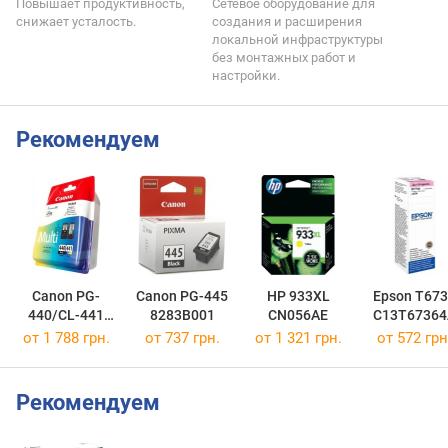
Повышает продуктивность,
Сетевое оборудование для
снижает усталость.
создания и расширения
локальной инфраструктуры
без монтажных работ и
настройки.
Рекомендуем
Canon PG-
Canon PG-445
HP 933XL
Epson T673
440/CL-441
8283B001
CN056AE
C13T67364
MULTI
от 1 788 грн.
от 737 грн.
от 1 321 грн.
от 572 грн
5219B005
Рекомендуем