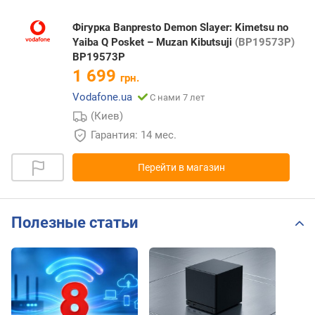
Фігурка Banpresto Demon Slayer: Kimetsu no
Yaiba Q Posket – Muzan Kibutsuji
(BP19573P)
BP19573P
1 699
грн.
Vodafone.ua
С нами 7 лет
(Киев)
Гарантия: 14 мес.
Перейти в магазин
Полезные статьи