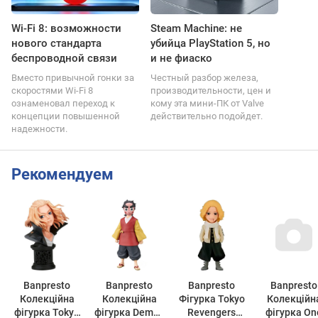
Wi-Fi 8: возможности
Steam Machine: не
нового стандарта
убийца PlayStation 5, но
беспроводной связи
и не фиаско
Вместо привычной гонки за
Честный разбор железа,
скоростями Wi-Fi 8
производительности, цен и
ознаменовал переход к
кому эта мини-ПК от Valve
концепции повышенной
действительно подойдет.
надежности.
Рекомендуем
Banpresto
Banpresto
Banpresto
Banpresto
Колекційна
Колекційна
Фігурка Tokyo
Колекційн
фігурка Tokyo
фігурка Demon
Revengers
фігурка One