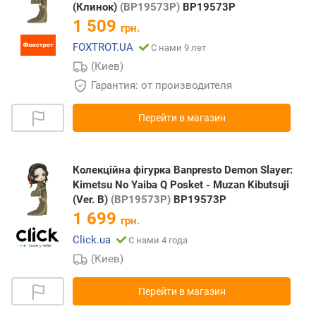
(Клинок)
(BP19573P)
BP19573P
1 509
грн.
FOXTROT.UA
С нами 9 лет
(Киев)
Гарантия: от производителя
Перейти в магазин
Колекційна фігурка Banpresto Demon Slayer:
Kimetsu No Yaiba Q Posket - Muzan Kibutsuji
(Ver. B)
(BP19573P)
BP19573P
1 699
грн.
Click.ua
С нами 4 года
(Киев)
Перейти в магазин