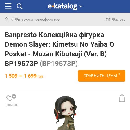
Фигурки и трансформеры
Фильтр
Искали
раньше
Banpresto Колекційна фігурка
Demon Slayer: Kimetsu No Yaiba Q
Posket - Muzan Kibutsuji (Ver. B)
BP19573P
(BP19573P)
3
1 509 — 1 699
СРАВНИТЬ ЦЕНЫ
грн.
в список