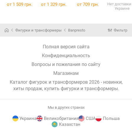
Revengers
Slayer: Kimetsu
Seiyakessen 2
Piece Kura
от
1 509 грн.
от
1 329 грн.
от
709 грн.
Нет доставки
Украине
Manjiro Sano
no Yaiba
World
(125485)
ver.A
Kotetsu Vol. 38
Collectables
Faceculptures
BP88154P
Токійські
BP19687P
(BP88154P)
месники
Фигурки и трансформеры
Banpresto
Фильтр
(BP19687P)
BP88193
(BP88193)
Полная версия сайта
Конфиденциальность
Вопросы и пожелания по сайту
Магазинам
Каталог фигурок и трансформеров 2026 - новинки,
хиты продаж,
купить фигурки и трансформеры
.
Мы в других странах
Украина
Великобритания
США
Польша
Казахстан