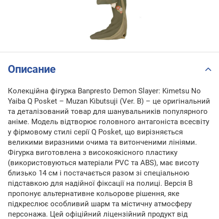
Описание
Колекційна фігурка Banpresto Demon Slayer: Kimetsu No
Yaiba Q Posket – Muzan Kibutsuji (Ver. B) – це оригінальний
та деталізований товар для шанувальників популярного
аніме. Модель відтворює головного антагоніста всесвіту
у фірмовому стилі серії Q Posket, що вирізняється
великими виразними очима та витонченими лініями.
Фігурка виготовлена з високоякісного пластику
(використовуються матеріали PVC та ABS), має висоту
близько 14 см і постачається разом зі спеціальною
підставкою для надійної фіксації на полиці. Версія B
пропонує альтернативне кольорове рішення, яке
підкреслює особливий шарм та містичну атмосферу
персонажа. Цей офіційний ліцензійний продукт від