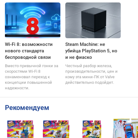
Wi-Fi 8: возможности
Steam Machine: не
нового стандарта
убийца PlayStation 5, но
беспроводной связи
и не фиаско
Вместо привычной гонки за
Честный разбор железа,
скоростями Wi-Fi 8
производительности, цен и
ознаменовал переход к
кому эта мини-ПК от Valve
концепции повышенной
действительно подойдет.
надежности.
Рекомендуем