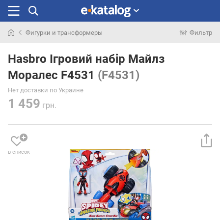
Фигурки и трансформеры
Фильтр
Искали
раньше
Hasbro Ігровий набір Майлз
Моралес F4531
(F4531)
Нет доставки по Украине
1 459
грн.
в список