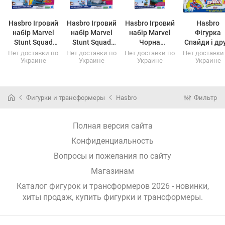
Hasbro Ігровий
Hasbro Ігровий
Hasbro Ігровий
Hasbro
набір Marvel
набір Marvel
набір Marvel
Фігурка
Stunt Squad
Stunt Squad
Чорна
Спайди і дру
Спайдер Мен
Капітан
Пантера,
Павучок
Нет доставки по
Нет доставки по
Нет доставки по
Нет доставки
Украине
Украине
Украине
Украине
F7062
(F7062)
Америка
Залізна
(F7454)
F7059
(F7059)
людина,
Альтрон F7834
(F7834)
Фигурки и трансформеры
Hasbro
Фильтр
Полная версия сайта
Конфиденциальность
Вопросы и пожелания по сайту
Магазинам
Каталог фигурок и трансформеров 2026 - новинки,
хиты продаж,
купить фигурки и трансформеры
.