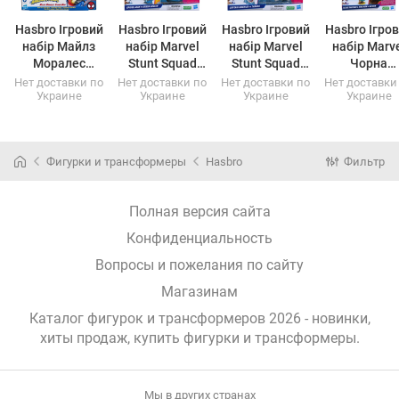
Hasbro Ігровий
Hasbro Ігровий
Hasbro Ігровий
Hasbro Ігро
набір Майлз
набір Marvel
набір Marvel
набір Marvel
Моралес
Stunt Squad
Stunt Squad
Чорна
F4531
(F4531)
Спайдер Мен
Капітан
Пантера,
Нет доставки по
Нет доставки по
Нет доставки по
Нет доставки
Украине
Украине
Украине
Украине
F7062
(F7062)
Америка
Залізна
F7059
(F7059)
людина,
Альтрон 
(F7834)
Фигурки и трансформеры
Hasbro
Фильтр
Полная версия сайта
Конфиденциальность
Вопросы и пожелания по сайту
Магазинам
Каталог фигурок и трансформеров 2026 - новинки,
хиты продаж,
купить фигурки и трансформеры
.
Мы в других странах