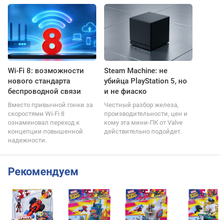
Wi-Fi 8: возможности
Steam Machine: не
нового стандарта
убийца PlayStation 5, но
беспроводной связи
и не фиаско
Вместо привычной гонки за
Честный разбор железа,
скоростями Wi-Fi 8
производительности, цен и
ознаменовал переход к
кому эта мини-ПК от Valve
концепции повышенной
действительно подойдет.
надежности.
Рекомендуем