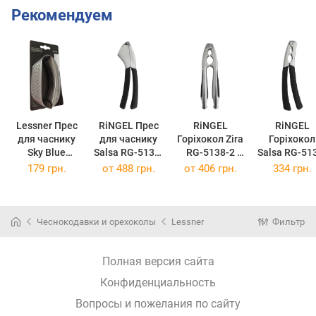
Рекомендуем
Lessner Прес
RiNGEL Прес
RiNGEL
RiNGEL
для часнику
для часнику
Горіхокол Zira
Горіхокол
Sky Blue
Salsa RG-5137-
RG-5138-2
Salsa RG-51
10.5х5х7 см
5
(RG-5137-5)
(RG-5138-2)
2
179 грн.
от
488 грн.
от
406 грн.
334 грн.
Чеснокодавки и орехоколы
Lessner
Фильтр
Полная версия сайта
Конфиденциальность
Вопросы и пожелания по сайту