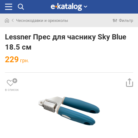
Чеснокодавки и орехоколы
Фильтр
Искали
раньше
Lessner Прес для часнику Sky Blue
18.5 см
229
грн.
в список