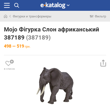
Фигурки и трансформеры
Фильтр
Искали
раньше
Mojo Фігурка Слон африканський
387189
(387189)
498 — 519
грн.
в список