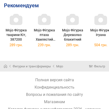
Рекомендуем
Mojo Фігурка
Mojo Фігурка
Mojo Фігурка
Mojo Фігур
тварини Кіт,
птаха
Дереволаз
Ігуана
387200
Хвилястий
блакитний
папуга синій,
289 грн.
239 грн.
289 грн.
504 грн.
387292
Фигурки и трансформеры
Mojo
Фильтр
Полная версия сайта
Конфиденциальность
Вопросы и пожелания по сайту
Магазинам