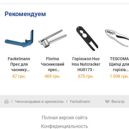
Рекомендуем
Fackelmann
Florina
Горіхокол Huo
TESCOMA
Прес для
Часниковий
Hou Nutcracker
Щипці дл
часнику
прес
HU0173 -
горіхів
Elemental
Professional
GrandCHEF 
67 грн.
469 грн.
675 грн.
1 098 грн.
17х6х3 см
(5W3958)
см
(670448)
Чеснокодавки и орехоколы
Fackelmann
Фильтр
Полная версия сайта
Конфиденциальность