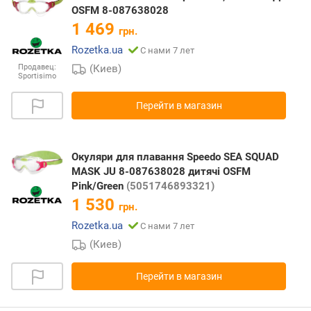
OSFM 8-087638028
1 469
грн.
Rozetka.ua
С нами 7 лет
(Киев)
Продавец:
Sportisimo
Перейти в магазин
Окуляри для плавання Speedo SEA SQUAD
MASK JU 8-087638028 дитячі OSFM
Pink/Green
(5051746893321)
1 530
грн.
Rozetka.ua
С нами 7 лет
(Киев)
Перейти в магазин