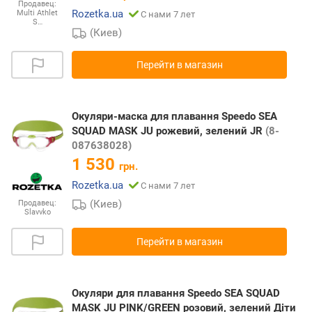
Продавец:
Rozetka.ua
Multi Athlet
С нами 7 лет
S…
(Киев)
Перейти в магазин
Окуляри-маска для плавання Speedo SEA
SQUAD MASK JU рожевий, зелений JR
(8-
087638028)
1 530
грн.
Rozetka.ua
С нами 7 лет
(Киев)
Продавец:
Slavvko
Перейти в магазин
Окуляри для плавання Speedo SEA SQUAD
MASK JU PINK/GREEN розовий, зелений Діти