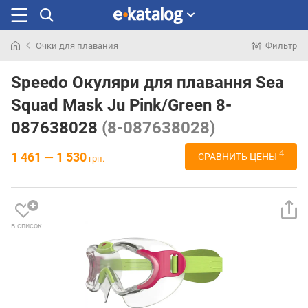
Очки для плавания
Фильтр
Искали
раньше
Speedo Окуляри для плавання Sea
Squad Mask Ju Pink/Green 8-
087638028
(8-087638028)
4
1 461 — 1 530
СРАВНИТЬ ЦЕНЫ
грн.
в список