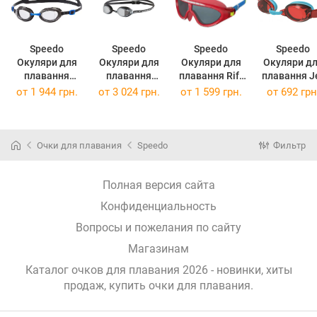
Speedo
Speedo
Speedo
Speedo
Окуляри для
Окуляри для
Окуляри для
Окуляри д
плавання
плавання
плавання Rift
плавання Jet
Aquapure Gog
Fastskin
Gog JU Jr
V2 Gog Ju
от
1 944 грн.
от
3 024 грн.
от
1 599 грн.
от
692 грн
AU
Spesocket 2
Multicolor 8-
Light Blue/
Grey/Transpar
Mir
01213B992
ent 8-
Black/Silver 8-
(8-01213B992)
(8-09298C10
090029123
108973515
Очки для плавания
Speedo
Фильтр
(8-090029123)
(8-108973515)
Полная версия сайта
Конфиденциальность
Вопросы и пожелания по сайту
Магазинам
Каталог очков для плавания 2026 - новинки, хиты
продаж,
купить очки для плавания
.