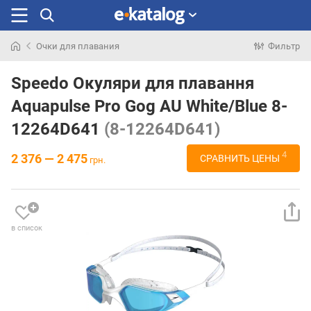
Очки для плавания
Фильтр
Искали
раньше
Speedo Окуляри для плавання
Aquapulse Pro Gog AU White/Blue 8-
12264D641
(8-12264D641)
4
2 376 — 2 475
СРАВНИТЬ ЦЕНЫ
грн.
в список