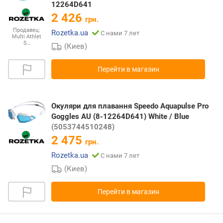
12264D641
2 426
грн.
Продавец:
Rozetka.ua
С нами 7 лет
Multi Athlet
S…
(Киев)
Перейти в магазин
Окуляри для плавання Speedo Aquapulse Pro
Goggles AU (8-12264D641) White / Blue
(5053744510248)
2 475
грн.
Rozetka.ua
С нами 7 лет
(Киев)
Перейти в магазин