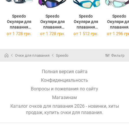
Speedo
Speedo
Speedo
Speedo
Окуляри для
Окуляри для
Окуляри для
Окуляри д
плавання
плавання
плавання
плавання
Hydropulse
Hydropulse
HYDROPULSE
Hydropuls
от
1 728 грн.
от
1 728 грн.
от
1 512 грн.
от
1 296 гр
Mirror GOG AU
Mirror Gog Au
MIRROR GOG
Gog Ju
Grey / Silver
Dark Blue 8-
JU бірюзовий
Purple/Ligh
(8-12267D645)
12267D646
Діт OSFM 8-
Blue 8-
(8-12267D646)
12269D656
Очки для плавания
Speedo
Фильтр
(8-12270D65
Полная версия сайта
Конфиденциальность
Вопросы и пожелания по сайту
Магазинам
Каталог очков для плавания 2026 - новинки, хиты
продаж,
купить очки для плавания
.