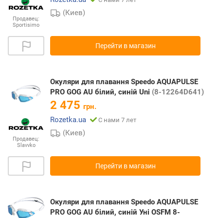
(Киев)
Продавец:
Sportisimo
Перейти в магазин
Окуляри для плавання Speedo AQUAPULSE
PRO GOG AU білий, синій Uni
(8-12264D641)
2 475
грн.
Rozetka.ua
С нами 7 лет
(Киев)
Продавец:
Slavvko
Перейти в магазин
Окуляри для плавання Speedo AQUAPULSE
PRO GOG AU білий, синій Уні OSFM 8-