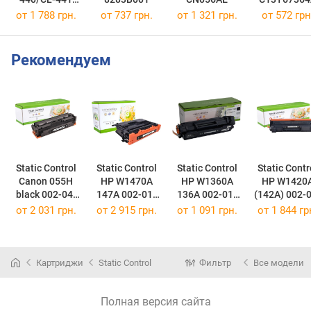
MULTI
от 1 788 грн.
от 737 грн.
от 1 321 грн.
от 572 грн
5219B005
Рекомендуем
Static Control
Static Control
Static Control
Static Contr
Canon 055H
HP W1470A
HP W1360A
HP W1420
black 002-04-
147A 002-01-
136A 002-01-
(142A) 002-01-
SRG055HK
S1470A
S1360A
S1420A
от
2 031 грн.
от
2 915 грн.
от
1 091 грн.
от
1 844 гр
(002-04-
(002-01-
(002-01-
(002-01-
SRG055HK)
S1470A)
S1360A)
S1420A)
Картриджи
Static Control
Фильтр
Все модели
Полная версия сайта