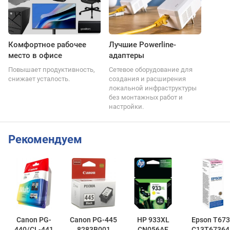
Комфортное рабочее
Лучшие Powerline-
место в офисе
адаптеры
Повышает продуктивность,
Сетевое оборудование для
снижает усталость.
создания и расширения
локальной инфраструктуры
без монтажных работ и
настройки.
Рекомендуем
Canon PG-
Canon PG-445
HP 933XL
Epson T673
440/CL-441
8283B001
CN056AE
C13T67364