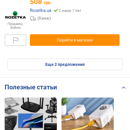
508
грн.
Rozetka.ua
С нами 7 лет
(Киев)
Продавец:
BeBest
Перейти в магазин
eще
2
предложения
Полезные статьи