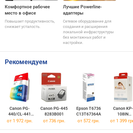
Комфортное рабочее
Лучшие Powerline-
место в офисе
адаптеры
Повышает продуктивность,
Сетевое оборудование для
снижает усталость.
создания и расширения
локальной инфраструктуры
без монтажных работ и
настройки.
Рекомендуем
Canon PG-
Canon PG-445
Epson T6736
Canon KP-
440/CL-441
8283B001
C13T67364A
108IN
MULTI
3115B001
от 1 972 грн.
от 736 грн.
от 572 грн.
от 1 399 гр
5219B005