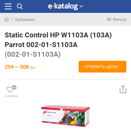
Картриджи
Фильтр
Искали
раньше
Static Control HP W1103A (103A)
Parrot 002-01-S1103A
(002-01-S1103A)
7
294 — 508
СРАВНИТЬ ЦЕНЫ
грн.
в список