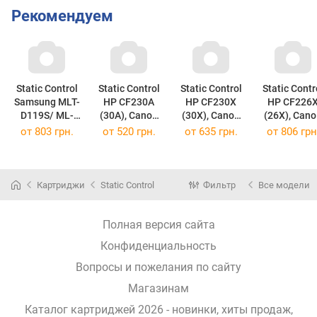
Рекомендуем
Static Control
Static Control
Static Control
Static Contr
Samsung MLT-
HP CF230A
HP CF230X
HP CF226
D119S/ ML-
(30A), Canon
(30X), Canon
(26X), Can
1610D2/ML-
051 Parrot 002-
051H Parrot
052H Parro
от
803 грн.
от
520 грн.
от
635 грн.
от
806 грн
2010D3 /SCX-
01-LF230AU
002-01-
002-01-
4521D3 Parrot
(002-01-
LF230XU
LF226XU
002-
LF230AU)
(002-01-
(002-01-
02LD119SSEE
LF230XU)
LF226XU)
Картриджи
Static Control
Фильтр
Все модели
(002-
02LD119SSEE)
Полная версия сайта
Конфиденциальность
Вопросы и пожелания по сайту
Магазинам
Каталог картриджей 2026 - новинки, хиты продаж,